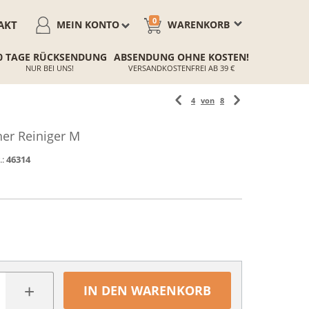
0
AKT
MEIN KONTO
WARENKORB
0 TAGE RÜCKSENDUNG
ABSENDUNG OHNE KOSTEN!
NUR BEI UNS!
VERSANDKOSTENFREI AB 39 €
4
von
8
er Reiniger M
.:
46314
+
IN DEN WARENKORB