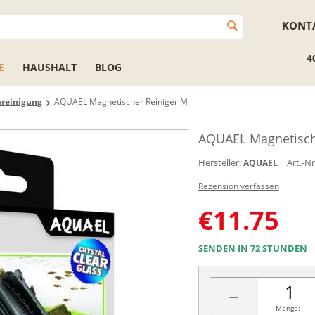
KONT
4
E
HAUSHALT
BLOG
reinigung
AQUAEL Magnetischer Reiniger M
AQUAEL Magnetisch
Hersteller:
Art.-Nr
AQUAEL
Rezension verfassen
€
11.75
SENDEN IN 72 STUNDEN
−
Menge: