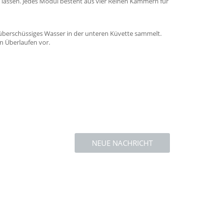
assen. Jedes Modul besteht aus vier Reihen Kammern für
 überschüssiges Wasser in der unteren Küvette sammelt.
n Überlaufen vor.
NEUE NACHRICHT