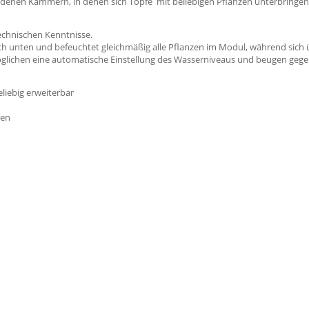
en Kammern, in denen sich Töpfe mit beliebigen Pflanzen unterbringen l
echnischen Kenntnisse.
ch unten und befeuchtet gleichmäßig alle Pflanzen im Modul, während sich
möglichen eine automatische Einstellung des Wasserniveaus und beugen gege
liebig erweiterbar
zen