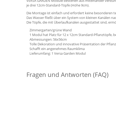
VERSA GARDEN Module bestehen aus miteinander verbunden
je drei 12cm-Standard-Töpfe (Höhe 9cm).
Die Montage ist einfach und erfordert keine besonderen t
Das Wasser fließt über ein System von kleinen Kanälen na
Die Töpfe, die mit Überlaufkanälen ausgestattet sind, er
Zimmergarten/grüne Wand
1 Modul hat Platz für 12 x 12cm Standard-Pflanztöpfe, be
Abmessungen: 56x56cm
Tolle Dekoration und innovative Präsentation der Pflan
Schafft ein angenehmes Raumklima
Lieferumfang: 1 Versa Garden Modul
Fragen und Antworten (FAQ)