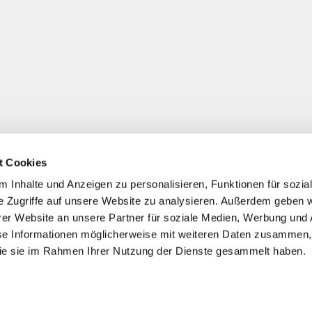
t Cookies
 Inhalte und Anzeigen zu personalisieren, Funktionen für sozia
e Zugriffe auf unsere Website zu analysieren. Außerdem geben w
er Website an unsere Partner für soziale Medien, Werbung und 
se Informationen möglicherweise mit weiteren Daten zusammen, 
 die sie im Rahmen Ihrer Nutzung der Dienste gesammelt haben.
*
Alle Preise inkl. ges. MwSt./ zzgl. Versand
© 2021-2026 FERA 24 UG.
ONAL: