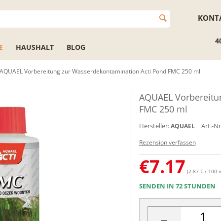
KONT
4
E
HAUSHALT
BLOG
AQUAEL Vorbereitung zur Wasserdekontamination Acti Pond FMC 250 ml
AQUAEL Vorbereitu
FMC 250 ml
Hersteller:
Art.-Nr
AQUAEL
Rezension verfassen
€
7.17
(2.87 € / 100 
SENDEN IN 72 STUNDEN
−