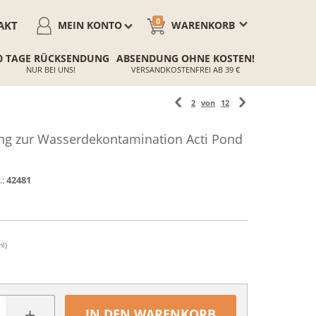
0
AKT
MEIN KONTO
WARENKORB
0 TAGE RÜCKSENDUNG
ABSENDUNG OHNE KOSTEN!
NUR BEI UNS!
VERSANDKOSTENFREI AB 39 €
2
von
12
ng zur Wasserdekontamination Acti Pond
.:
42481
ml)
+
IN DEN WARENKORB