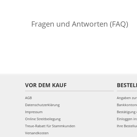
Fragen und Antworten (FAQ)
VOR DEM KAUF
BESTEL
AGB
Angaben zur
Datenschutzerklärung
Bankkonto
Impressum
Bestätigung 
Online Streitbeilegung
Einloggen in
Treue-Rabatt für Stammkunden
Ihre Bestell
Versandkosten