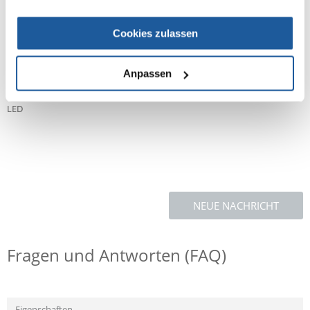
Kapazität von mehreren hundert bis mehreren tausend Litern. Es
verbindet Modernität und Langlebigkeit mit geringen Wartungskosten.
Die Beleuchtung des Teichwassers nach Einbruch der Dämmerung sorgt
Cookies zulassen
für einzigartige dekorative Effekte.
Leistung [W] 5
Netzkabellänge [M] 10
Anpassen
Im Wasser arbeiten
Aus dem Wasser arbeiten
LED
NEUE NACHRICHT
Fragen und Antworten (FAQ)
Eigenschaften