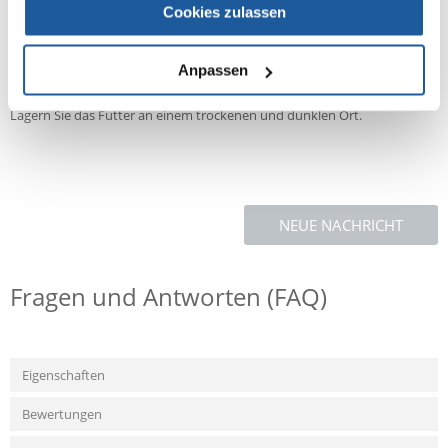
Cookies zulassen
Die angegebene Dosierung ist ein Richtwert und sollte unter
Berücksichtigung von Alter, Gewicht, Gesundheitszustand und
Tagesaktivität des Hundes individuell angepasst werden.
Anpassen
Stellen Sie sicher, dass Ihr Hund Zugang zu frischem Wasser hat, um zu
trinken.
Lagern Sie das Futter an einem trockenen und dunklen Ort.
NEUE NACHRICHT
Fragen und Antworten (FAQ)
Eigenschaften
Bewertungen