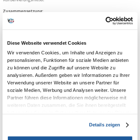
Zusammensetzung
:
Pflanzliche Nebenerzeugnisse (F.O.S.), Fleisch und tierische
Nebenerzeugnisse (mind. 12% Huhn), Getreide (mind. 5% Reis), Öle und
Fette (tierisches Fett, raffinierte Fischöle), Mineralstoffe, Bierhefe,
Lecithin, Yucca
Diese Webseite verwendet Cookies
Analyse
:
Proteingehalt: 24%
Wir verwenden Cookies, um Inhalte und Anzeigen zu
Fettgehalt: 10%
personalisieren, Funktionen für soziale Medien anbieten
Mineralsalze: 7%
Ballaststoffe: 3%
zu können und die Zugriffe auf unsere Website zu
Kalzium: 1,6%
analysieren. Außerdem geben wir Informationen zu Ihrer
Verwendung unserer Website an unsere Partner für
Fütterungsempfehlungen:
soziale Medien, Werbung und Analysen weiter. Unsere
Gewicht des Hundes Tagesdosis
Partner führen diese Informationen möglicherweise mit
2 - 5 kg 45 - 85 g
5 - 10 kg 85 - 120 g
weiteren Daten zusammen, die Sie ihnen bereitgestellt
10 - 20 kg 120 - 210 g
haben oder die sie im Rahmen Ihrer Nutzung der Dienste
20 - 30 kg 210 - 300 g
gesammelt haben.
30 - 40 kg 300 - 380 g
Details zeigen
40 - 60 kg 380 - 500 g
60 - 80 kg 500 - 600 g