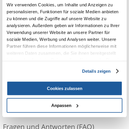
100% KUNDEN EMPFEHLEN DIESES PRODUKT
Wir verwenden Cookies, um Inhalte und Anzeigen zu
REZENSION VERFASSEN
personalisieren, Funktionen für soziale Medien anbieten
Recommend
zu können und die Zugriffe auf unsere Website zu
analysieren. Außerdem geben wir Informationen zu Ihrer
Produktbeschreibung
Verwendung unserer Website an unsere Partner für
soziale Medien, Werbung und Analysen weiter. Unsere
Partner führen diese Informationen möglicherweise mit
Heu mit Wiesenlieschgras. Lieschgras ist reich an Ballaststoffen und
weiteren Daten zusammen, die Sie ihnen bereitgestellt
reguliert die Verdauung. Beaphar Care+ Nagerheu enthält Mineralien
haben oder die sie im Rahmen Ihrer Nutzung der Dienste
wie Phosphor und Kalzium und ist damit eine gute Ergänzung für die
Ernährung Ihres Tieres.
gesammelt haben.
Details zeigen
Verpackung 1 kg.
Cookies zulassen
Anpassen
NEUE NACHRICHT
Fragen und Antworten (FAQ)