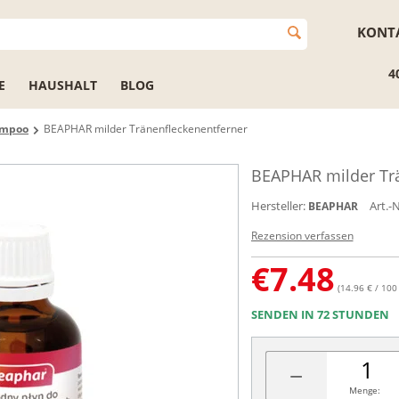
KONT
4
E
HAUSHALT
BLOG
ampoo
BEAPHAR milder Tränenfleckenentferner
BEAPHAR milder Trä
Hersteller:
Art.-N
BEAPHAR
Rezension verfassen
€
7.48
(14.96 € / 100
SENDEN IN 72 STUNDEN
−
Menge: