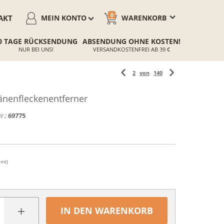
0
AKT
MEIN KONTO
WARENKORB
0 TAGE RÜCKSENDUNG
ABSENDUNG OHNE KOSTEN!
NUR BEI UNS!
VERSANDKOSTENFREI AB 39 €
2
von
140
nenfleckenentferner
r.:
69775
 ml)
+
IN DEN WARENKORB