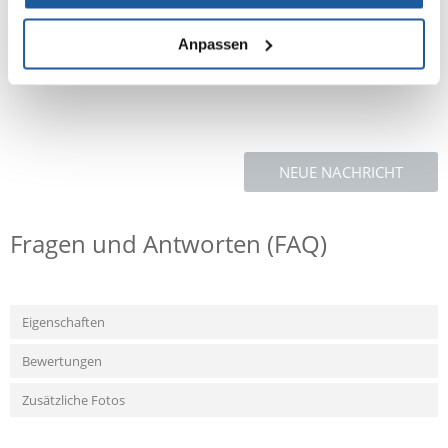
ist. Wenn Sie Produkte in Flohtropfen verwenden, die normalerweise
zwischen den Schulterblättern aufgetragen werden, beachten Sie, dass
No Stress Spot On an einer anderen Stelle, nämlich genau zwischen den
Anpassen
Ohren, aufgetragen werden sollte.
NEUE NACHRICHT
Fragen und Antworten (FAQ)
Eigenschaften
Bewertungen
Zusätzliche Fotos