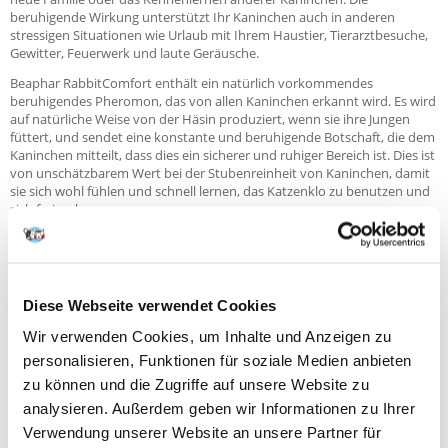
beruhigende Wirkung unterstützt Ihr Kaninchen auch in anderen
stressigen Situationen wie Urlaub mit Ihrem Haustier, Tierarztbesuche,
Gewitter, Feuerwerk und laute Geräusche.
Beaphar RabbitComfort enthält ein natürlich vorkommendes
beruhigendes Pheromon, das von allen Kaninchen erkannt wird. Es wird
auf natürliche Weise von der Häsin produziert, wenn sie ihre Jungen
füttert, und sendet eine konstante und beruhigende Botschaft, die dem
Kaninchen mitteilt, dass dies ein sicherer und ruhiger Bereich ist. Dies ist
von unschätzbarem Wert bei der Stubenreinheit von Kaninchen, damit
sie sich wohl fühlen und schnell lernen, das Katzenklo zu benutzen und
sich frei zu bewegen.
Der einfach zu bedienende Plug-in-Diffusor kann überall im Haus
aufgestellt werden. Hält bei ununterbrochenem Gebrauch 30 Tage lang,
bevor er nachgefüllt werden muss.
Für alle Könige jeden Alters.
Diese Webseite verwendet Cookies
Wie zu verwenden
Wir verwenden Cookies, um Inhalte und Anzeigen zu
personalisieren, Funktionen für soziale Medien anbieten
LESEN SIE DIE PACKUNGSBEILAGE UND DIE VERPACKUNG VOR DEM
GEBRAUCH IMMER VOLLSTÄNDIG DURCH.
zu können und die Zugriffe auf unsere Website zu
analysieren. Außerdem geben wir Informationen zu Ihrer
- Verwenden Sie den Diffusor in dem Raum, in dem sich Ihr Kaninchen
die meiste Zeit aufhält.
Verwendung unserer Website an unsere Partner für