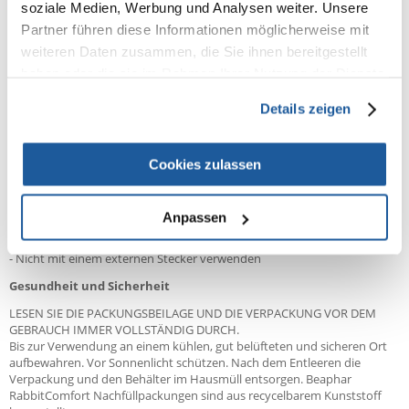
- Verwenden Sie den Diffusor kontinuierlich, schalten Sie ihn nicht aus,
soziale Medien, Werbung und Analysen weiter. Unsere
wenn Sie das Haus verlassen oder über Nacht
Partner führen diese Informationen möglicherweise mit
- Ersetzen Sie den Behälter nach 30 Tagen oder wenn er leer ist durch
einen neuen Beaphar RabbitComfort® 30 Day Refill
weiteren Daten zusammen, die Sie ihnen bereitgestellt
- Ersetzen Sie den Plug-in-Diffusor alle sechs Monate, um eine optimale
haben oder die sie im Rahmen Ihrer Nutzung der Dienste
Leistung zu gewährleisten.
gesammelt haben.
- Verwenden Sie einen Diffusor pro 70 m².
Details zeigen
- Nur mit einer 230V-Steckdose verwenden
NIEMALS
- Nicht mit einer Mehrfachsteckdose, einem Adapter oder Konverter
Cookies zulassen
verwenden
- Verwenden Sie keinen Nachfüllbehälter einer anderen Marke als
Beaphar RabbitComfort
Anpassen
- Nicht in der Nähe von offenen Fenstern/Türen oder Zugluft
verwenden, da dies die Wirksamkeit des Diffusors verringert
- Nicht mit einem externen Stecker verwenden
Gesundheit und Sicherheit
LESEN SIE DIE PACKUNGSBEILAGE UND DIE VERPACKUNG VOR DEM
GEBRAUCH IMMER VOLLSTÄNDIG DURCH.
Bis zur Verwendung an einem kühlen, gut belüfteten und sicheren Ort
aufbewahren. Vor Sonnenlicht schützen. Nach dem Entleeren die
Verpackung und den Behälter im Hausmüll entsorgen. Beaphar
RabbitComfort Nachfüllpackungen sind aus recycelbarem Kunststoff