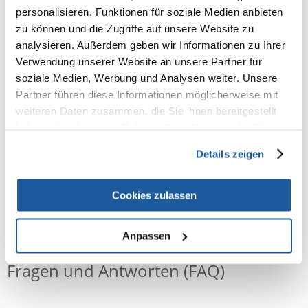
durchbrochenen Konstruktion des Bügels sind bis zu 95 % des
personalisieren, Funktionen für soziale Medien anbieten
Volumens der Flasche Lebensmittel. Und der Einsatz innovativer
zu können und die Zugriffe auf unsere Website zu
Technologien hat es möglich gemacht, den traditionellen Backprozess
zu eliminieren. Darüber hinaus wurden alle Coolbaton-Inhaltsstoffe mit
analysieren. Außerdem geben wir Informationen zu Ihrer
100% natürlichen Substanzen kombiniert.
Verwendung unserer Website an unsere Partner für
Die Fläschchen enthalten keine Farb- oder Konservierungsstoffe und
soziale Medien, Werbung und Analysen weiter. Unsere
machen den Tieren Spaß und Freude beim Fressen. Neben
der
Partner führen diese Informationen möglicherweise mit
Geschmacksrichtung Walnuss sind auch andere
weiteren Daten zusammen, die Sie ihnen bereitgestellt
Geschmacksrichtungen im Flaschensortiment erhältlich
: Apfel,
Kräuter, Gemüse, Pastinake, Karotte, Gummi und Petersilie.
haben oder die sie im Rahmen Ihrer Nutzung der Dienste
gesammelt haben.
Details zeigen
Cookies zulassen
NEUE NACHRICHT
Anpassen
Fragen und Antworten (FAQ)