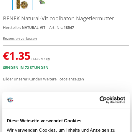
BENEK Natural-Vit coolbaton Nagetiermutter
Hersteller:
Art.-Nr.:
18547
NATURAL-VIT
Rezension verfassen
€
1.35
(13.50 € / kg)
SENDEN IN 72 STUNDEN
Bilder unserer Kunden
Weitere Fotos anzeigen
Produktbeschreibung
Gesund, natürlich
Ein gesunder, natürlicher und schmackhafter
Nuss-
y
Leckerbissen
für Nager und Kaninchen. Ein natürliches Fläschchen aus
Diese Webseite verwendet Cookies
Getreide, Obst, Gemüse und Kräutern von höchster Qualität, die in der
Natur die Grundlage der Ernährung dieser Tiere bilden. Dank der
Wir verwenden Cookies, um Inhalte und Anzeigen zu