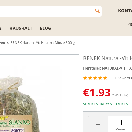
KONT
4
E
HAUSHALT
BLOG
reu
BENEK Natural-Vit Heu mit Minze 300 g
BENEK Natural-Vit 
Hersteller:
A
NATURAL-VIT
1 Bewertu
€
1.93
(6.43 € / kg)
SENDEN IN 72 STUNDEN
−
Menge: