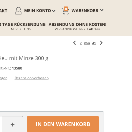
0
AKT
MEIN KONTO
WARENKORB
0 TAGE RÜCKSENDUNG
ABSENDUNG OHNE KOSTEN!
NUR BEI UNS!
VERSANDKOSTENFREI AB 39 €
7
von
41
Heu mit Minze 300 g
rt.-Nr.:
13580
ngen
Rezension verfassen
+
IN DEN WARENKORB