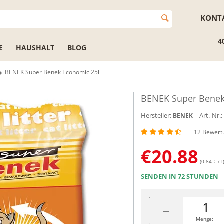
KONT
4
E
HAUSHALT
BLOG
BENEK Super Benek Economic 25l
BENEK Super Benek
Hersteller:
Art.-Nr.:
BENEK
12 Bewert
€
20.88
(0.84 € / l
SENDEN IN 72 STUNDEN
−
Menge: