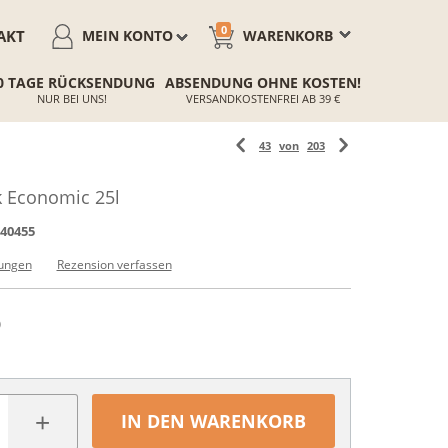
0
AKT
MEIN KONTO
WARENKORB
0 TAGE RÜCKSENDUNG
ABSENDUNG OHNE KOSTEN!
NUR BEI UNS!
VERSANDKOSTENFREI AB 39 €
43
von
203
 Economic 25l
40455
ungen
Rezension verfassen
)
+
IN DEN WARENKORB