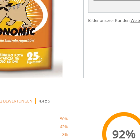
Bilder unserer Kunden
Weit
12 BEWERTUNGEN
4.4 z 5
50%
42%
92%
8%