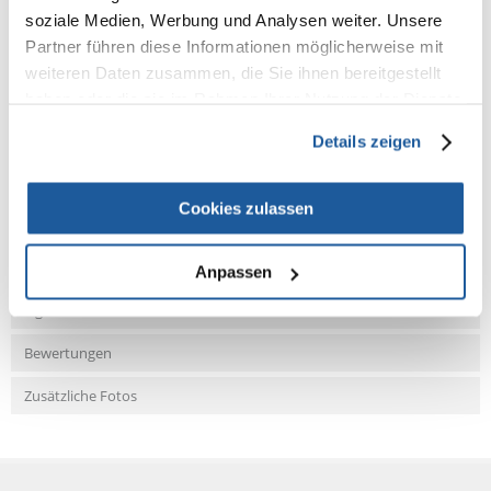
entzündungshemmende Wirkung und macht das Fell kräftiger und
soziale Medien, Werbung und Analysen weiter. Unsere
elastischer. Es lindert Hautreizungen und hellt das Fell auf.
Partner führen diese Informationen möglicherweise mit
weiteren Daten zusammen, die Sie ihnen bereitgestellt
haben oder die sie im Rahmen Ihrer Nutzung der Dienste
gesammelt haben.
Details zeigen
NEUE NACHRICHT
Cookies zulassen
Fragen und Antworten (FAQ)
Anpassen
Eigenschaften
Bewertungen
Zusätzliche Fotos