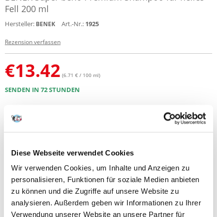
Fell 200 ml
Hersteller:
Art.-Nr.:
1925
BENEK
Rezension verfassen
€
13.42
(6.71 € / 100 ml)
SENDEN IN 72 STUNDEN
Bilder unserer Kunden
Weitere Fotos anzeigen
Produktbeschreibung
Diese Webseite verwendet Cookies
Shampoo, das neben den reinigenden Inhaltsstoffen folgende
Wir verwenden Cookies, um Inhalte und Anzeigen zu
Wirkstoffe enthält: Birken- und Kamillenextrakte, Glycerin, D-Panthenol,
Weizenkeimöl. Glycerin und D-Panthenol schützen Haut und Fell vor
personalisieren, Funktionen für soziale Medien anbieten
dem Austrocknen, spenden Feuchtigkeit und lindern Reizungen.
zu können und die Zugriffe auf unsere Website zu
Weizenkeimöl regeneriert trockenes und sprödes Fell. Birkenextrakt
analysieren. Außerdem geben wir Informationen zu Ihrer
reinigt und erfrischt die Haut und verleiht dem Fell ein glänzendes,
gesundes Aussehen und Geschmeidigkeit. Kamillenextrakt hat eine
Verwendung unserer Website an unsere Partner für