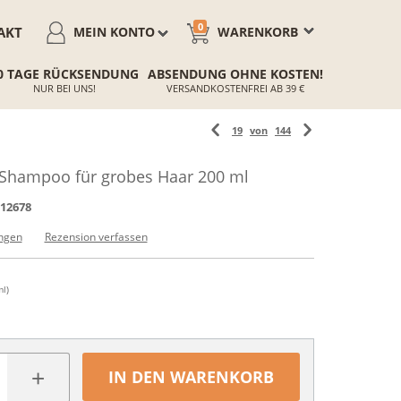
0
AKT
MEIN KONTO
WARENKORB
0 TAGE RÜCKSENDUNG
ABSENDUNG OHNE KOSTEN!
NUR BEI UNS!
VERSANDKOSTENFREI AB 39 €
19
von
144
Shampoo für grobes Haar 200 ml
12678
ngen
Rezension verfassen
ml)
+
IN DEN WARENKORB