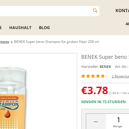
KONT
4
E
HAUSHALT
BLOG
ampoo
BENEK Super beno Shampoo für grobes Haar 200 ml
BENEK Super beno 
Hersteller:
Art.-Nr.:
BENEK
2 Bewertu
€
3.78
(1.89 € / 100 
SENDEN IN 72 STUNDEN
−
Menge: