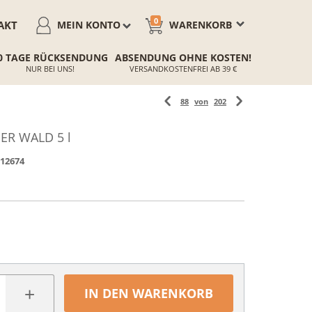
0
AKT
MEIN KONTO
WARENKORB
0 TAGE RÜCKSENDUNG
ABSENDUNG OHNE KOSTEN!
NUR BEI UNS!
VERSANDKOSTENFREI AB 39 €
88
von
202
ER WALD 5 l
12674
+
IN DEN WARENKORB