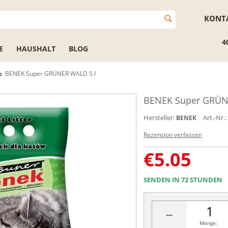
KONT
4
E
HAUSHALT
BLOG
BENEK Super GRÜNER WALD 5 l
BENEK Super GRÜN
Hersteller:
Art.-Nr.:
BENEK
Rezension verfassen
€
5.05
SENDEN IN 72 STUNDEN
−
Menge: