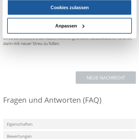
Empfohlene Verwendung:
Cookies zulassen
Füllen Sie eine saubere Katzentoilette mit etwa 5 cm Einstreu und
verteilen Sie diese gleichmäßig. Entfernen Sie die Einstreu aus der
Anpassen
Katzentoilette und die verklumpten Fragmente täglich. Aus Gründen
der Sauberkeit wird empfohlen, nach etwa einem Monat die gesamte
Streu zu entleeren, die Katzentoilette gründlich auszuwaschen und sie
dann mit neuer Streu zu füllen.
NEUE NACHRICHT
Fragen und Antworten (FAQ)
Eigenschaften
Bewertungen