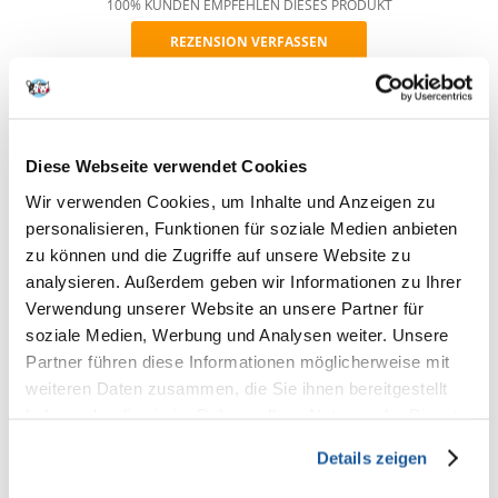
100% KUNDEN EMPFEHLEN DIESES PRODUKT
REZENSION VERFASSEN
Recommend
Produktbeschreibung
Universalstreu zur Verwendung als Einstreu für Haustiere wie Katzen,
Diese Webseite verwendet Cookies
Hamster, Meerschweinchen, Kaninchen, Chinchillas und Vögel.
Die Pellets haben eine zylindrische Form mit einem Durchmesser von 6
Wir verwenden Cookies, um Inhalte und Anzeigen zu
mm und einer Länge von 6 bis 12 mm.
personalisieren, Funktionen für soziale Medien anbieten
Das Produkt wird aus Mikrofasern aus Kiefern- und Fichtenholz
zu können und die Zugriffe auf unsere Website zu
hergestellt, ohne chemische Zusätze. Die Einstreu ist mit dem Zusatz
von Grüntee-Extrakt und hat seinen frischen Duft.
analysieren. Außerdem geben wir Informationen zu Ihrer
Verwendung unserer Website an unsere Partner für
Merkmale:
- 100% natürliches Produkt
soziale Medien, Werbung und Analysen weiter. Unsere
- Tier- und umweltfreundlich
Partner führen diese Informationen möglicherweise mit
- sehr effizient
weiteren Daten zusammen, die Sie ihnen bereitgestellt
- hat ein hohes Absorptionsvermögen
- Bindet wirksam Gerüche
haben oder die sie im Rahmen Ihrer Nutzung der Dienste
- auf hygienische Weise entsorgt werden können
gesammelt haben.
- die empfindlichen Fingerkuppen der Tiere nicht verletzt werden
Details zeigen