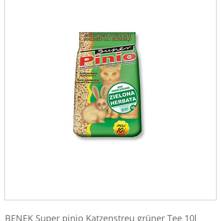
BENEK Super pinio Katzenstreu grüner Tee 10l