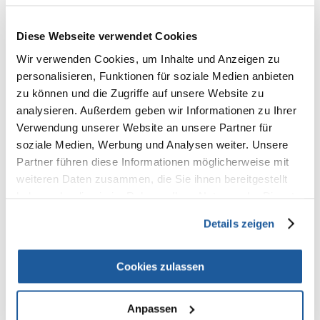
100% KUNDEN EMPFEHLEN DIESES PRODUKT
REZENSION VERFASSEN
Diese Webseite verwendet Cookies
Recommend
Wir verwenden Cookies, um Inhalte und Anzeigen zu
Produktbeschreibung
personalisieren, Funktionen für soziale Medien anbieten
zu können und die Zugriffe auf unsere Website zu
Benek Super Pinio ist eine universelle Pellets als Einstreu für Heimtiere
analysieren. Außerdem geben wir Informationen zu Ihrer
wie Katzen, Hamster, Meerschweinchen, Kaninchen, Chinchillas und
Verwendung unserer Website an unsere Partner für
Vögel verwendet. Es hat die Form der Rollen mit einem Durchmesser
von 6 mm und Längen von 6 bis 12 mm.
soziale Medien, Werbung und Analysen weiter. Unsere
Partner führen diese Informationen möglicherweise mit
Es ist ein natürliches Produkt aus Mikrofasern aus Kiefer und Fichte
gebildet, ohne chemische Zusatzstoffe. Es hat eine sehr hohe
weiteren Daten zusammen, die Sie ihnen bereitgestellt
Saugfähigkeit und ausgezeichnete Bindung Gerüche, ist
haben oder die sie im Rahmen Ihrer Nutzung der Dienste
umweltfreundlich und Tieren, kann leicht durch sanitäre entfernt
gesammelt haben.
werden, weil es 100% biologisch abbaubar.
Details zeigen
Rohstoff:
Cookies zulassen
Natürliches Nadelholz.
Anpassen