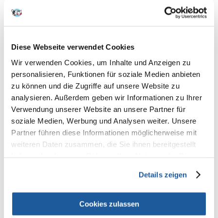
100% KUNDEN EMPFEHLEN DIESES PRODUKT
Diese Webseite verwendet Cookies
REZENSION VERFASSEN
Recommend
Wir verwenden Cookies, um Inhalte und Anzeigen zu
personalisieren, Funktionen für soziale Medien anbieten
Produktbeschreibung
zu können und die Zugriffe auf unsere Website zu
analysieren. Außerdem geben wir Informationen zu Ihrer
FRUITEES frisches Geflügel & Mango sind wohlschmeckende, saftige
Verwendung unserer Website an unsere Partner für
Knöchelchen mit 20 % frischem Geflügel zur gesunden Belohnung und
für das optimale Training Ihres Hundes zu jeder Gelegenheit. Mango
soziale Medien, Werbung und Analysen weiter. Unsere
enthält wertvolle Ballaststoffe und natürliche antioxidativ wirkende
Partner führen diese Informationen möglicherweise mit
Pflanzenstoffe. FRUITEES mit Mango wird mit einer Restfeuchte von 28
weiteren Daten zusammen, die Sie ihnen bereitgestellt
% als halbfeuchtes Ergänzungsfuttermittel hergestellt, haben daher eine
weiche Konsistenz und überzeugen durch eine extrem hohe Akzeptanz.
haben oder die sie im Rahmen Ihrer Nutzung der Dienste
gesammelt haben.
Details zeigen
Zusammensetzung:
Frisches Geflügel (20 %), Kartoffelstärke, Kartoffeln (getrocknet),
Kartoffelprotein, Erbsen (getrocknet), Mango (getrocknet, 4 %),
Cookies zulassen
Erbsenprotein, Lebermehl, Gelatine, Zellulosefasern, Natriumchlorid,