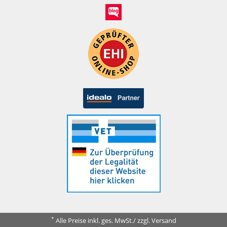
*
Alle Preise inkl. ges. MwSt./ zzgl. Versand