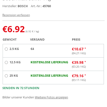
Hersteller:
Art.-Nr.:
45760
BOSCH
Rezension verfassen
€
6.92
(6.92 € / kg)
GEWICHT
VERSAND
PREIS
2.5 KG
€4
€
10.67
(€
4.27
/ KG)
12.5 KG
KOSTENLOSE LIEFERUNG
€
39.98
(€
3.20
/ KG)
25 KG
KOSTENLOSE LIEFERUNG
€
79.16
(€
3.17
/ KG)
SENDEN IN 72 STUNDEN
Bilder unserer Kunden
Weitere Fotos anzeigen