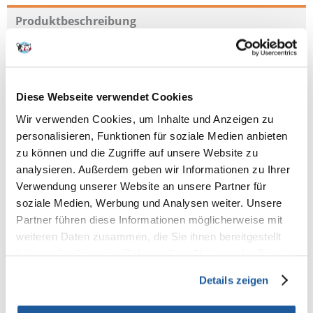
Produktbeschreibung
MAXI SENIOR mit frischem GEFLÜGEL & REIS ist stark energie-, eiweiß-
und mineralstoffreduziert und kommt somit den Ernährungs-
bedürfnissen älterer Hunde großer Rassen (ab 25 kg Endgewicht) ab
dem 7. / 8. Lebensjahr entgegen. Der reduzierte Energiegehalt (nur 6,5 %
Diese Webseite verwendet Cookies
Fett) bei gleichzeitig erhöhtem Gehalt an Ballaststoffen (6,5 % Rohfaser)
verringert die Gefahr, dass ältere Hunde mit naturgemäß geringerer
Wir verwenden Cookies, um Inhalte und Anzeigen zu
Aktivität an Körpergewicht zunehmen.
personalisieren, Funktionen für soziale Medien anbieten
zu können und die Zugriffe auf unsere Website zu
analysieren. Außerdem geben wir Informationen zu Ihrer
verzögerte Zell-Alterung durch hohe Gehalte an Vitaminen &
Verwendung unserer Website an unsere Partner für
Spurenelementen
soziale Medien, Werbung und Analysen weiter. Unsere
mit Mannanen & Glucanen zur Stabilisierung der Darmflora und
Immunabwehr
Partner führen diese Informationen möglicherweise mit
mit Kolostrum, das die Abwehrkräfte des Hundes stärkt
weiteren Daten zusammen, die Sie ihnen bereitgestellt
haben oder die sie im Rahmen Ihrer Nutzung der Dienste
Zusammensetzung:
gesammelt haben.
Details zeigen
Frisches Geflügel (20 %), Reis (18 %), Gerste, Mais, Geflügelfleischmehl,
Rübentrockenschnitzel (entzuckert), Zellulosepulver, Proteinhydrolysat,
Erbsen, Fischmehl, Fischöl, Hefe (getrocknet, 0,1 %