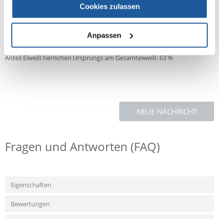
Cookies zulassen
Mannanoligosaccharide, 0,06 % ß-Glucane), Kolostrum (0,3 %),
Kaliumchlorid, Grünlippmuschelextrakt (0,2 %), Natriumchlorid,
Chicorée (getrocknet).
Sonstiges:
Anpassen
Fleischanteil bzw. Anteil Eiweißträger tierischen Ursprungs 32,3 %
Anteil Eiweiß tierischen Ursprungs am Gesamteiweiß: 63 %
NEUE NACHRICHT
Fragen und Antworten (FAQ)
Eigenschaften
Bewertungen