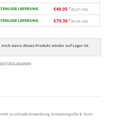
TENLOSE LIEFERUNG
€
40.05
(€
2.67
/ KG)
TENLOSE LIEFERUNG
€
79.30
(€
2.64
/ KG)
 mich wenn dieses Produkt wieder auf Lager ist.
ere Fotos anzeigen
nicht zu schnelle Entwicklung. Krokettengröße & -form