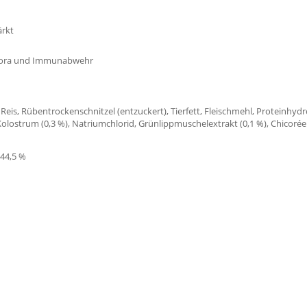
ärkt
flora und Immunabwehr
, Reis, Rübentrockenschnitzel (entzuckert), Tierfett, Fleischmehl, Proteinhy
olostrum (0,3 %), Natriumchlorid, Grünlippmuschelextrakt (0,1 %), Chicorée 
 44,5 %