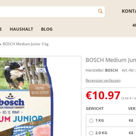
KONT
4
E
HAUSHALT
BLOG
BOSCH Medium Junior 3 kg
BOSCH Medium Juni
Hersteller:
Art.-Nr.:
BOSCH
Rezension verfassen
€
10.97
(3.66 € / k
GEWICHT
VER
1 KG
€4
2.0 KG
€4