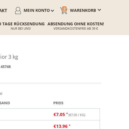
0
AKT
MEIN KONTO
WARENKORB
0 TAGE RÜCKSENDUNG
ABSENDUNG OHNE KOSTEN!
NUR BEI UNS!
VERSANDKOSTENFREI AB 39 €
or 3 kg
45748
g)
SAND
PREIS
€
7.05
(€
7.05
/ KG)
€
13.96