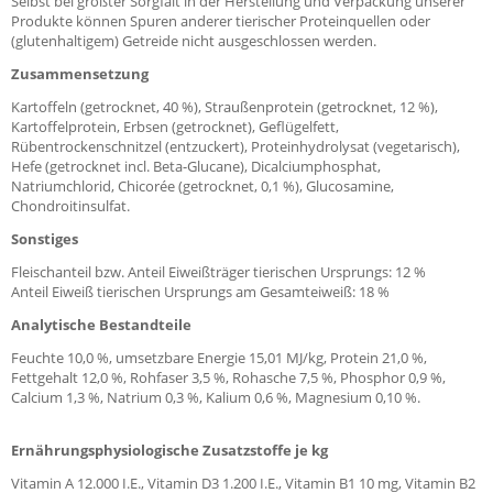
Selbst bei größter Sorgfalt in der Herstellung und Verpackung unserer
Produkte können Spuren anderer tierischer Proteinquellen oder
(glutenhaltigem) Getreide nicht ausgeschlossen werden.
Zusammensetzung
Kartoffeln (getrocknet, 40 %), Straußenprotein (getrocknet, 12 %),
Kartoffelprotein, Erbsen (getrocknet), Geflügelfett,
Rübentrockenschnitzel (entzuckert), Proteinhydrolysat (vegetarisch),
Hefe (getrocknet incl. Beta-Glucane), Dicalciumphosphat,
Natriumchlorid, Chicorée (getrocknet, 0,1 %), Glucosamine,
Chondroitinsulfat.
Sonstiges
Fleischanteil bzw. Anteil Eiweißträger tierischen Ursprungs: 12 %
Anteil Eiweiß tierischen Ursprungs am Gesamteiweiß: 18 %
Analytische Bestandteile
Feuchte 10,0 %, umsetzbare Energie 15,01 MJ/kg, Protein 21,0 %,
Fettgehalt 12,0 %, Rohfaser 3,5 %, Rohasche 7,5 %, Phosphor 0,9 %,
Calcium 1,3 %, Natrium 0,3 %, Kalium 0,6 %, Magnesium 0,10 %.
Ernährungsphysiologische Zusatzstoffe je kg
Vitamin A 12.000 I.E., Vitamin D3 1.200 I.E., Vitamin B1 10 mg, Vitamin B2