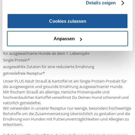
Details zeigen
Spurenelement Selen und E-Vitamin, natürliche
Antioxidationsmittel, hemmen die Alterungsprozesse
und schützen die Zellen gegen schädliche
Cookies zulassen
Metabolismusprodukte.
BOSCH PLUS Adult Strauß & Kartoffel
Anpassen
Auf einen Blick:
für ausgewachsene Hunde ab dem 1. Lebensjahr
Single Protein*
ausgewählte Zutaten für eine reduzierte Ernährung
getreidefreie Rezeptur*
Unser PLUS Adult Strauß & Kartoffel ist ein Single Protein-Produkt für
die ausgewogene und gesunde Ernährung ausgewachsener Hunde.
Mit frischem Strauß als alleinige, tierische Proteinquelle und
hochverdaulicher Kartoffel verwöhnst Du Deinen Hund schonend und
natürlich getreidefrei.
Wir verwenden in unserer Rezeptur nur wenige, besonders hochwertige
Rohstoffe um die Zusammensetzung übersichtlich zu gestalten und die
Ernährung von Hunden mit Futterunverträglichkeiten und Allergien zu
erleichtern.