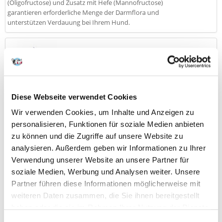
(Oligofructose) und Zusatz mit Hefe (Mannofructose)
garantieren erforderliche Menge der Darmflora und
unterstützen Verdauung bei Ihrem Hund.
Glänzendes Fell
Diese Webseite verwendet Cookies
Richtig bilanzierte Fettsäure des Typs Omega-3 und
Wir verwenden Cookies, um Inhalte und Anzeigen zu
Omega-6 garantieren in Verbindung mit dem
personalisieren, Funktionen für soziale Medien anbieten
organischen Zink (chelatiert) sichern glänzendes Fell
zu können und die Zugriffe auf unsere Website zu
sowie glatte und gesunde Haut.
analysieren. Außerdem geben wir Informationen zu Ihrer
Verwendung unserer Website an unsere Partner für
soziale Medien, Werbung und Analysen weiter. Unsere
Partner führen diese Informationen möglicherweise mit
weiteren Daten zusammen, die Sie ihnen bereitgestellt
Natürlicher Schutz gegen
haben oder die sie im Rahmen Ihrer Nutzung der Dienste
Alterungsprozesse.
gesammelt haben.