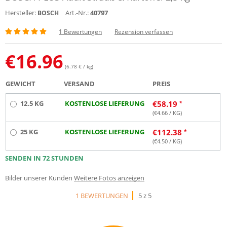
Hersteller:
Art.-Nr.:
40797
BOSCH
1 Bewertungen
Rezension verfassen
€
16.96
(6.78 € / kg)
GEWICHT
VERSAND
PREIS
12.5 KG
KOSTENLOSE LIEFERUNG
€
58.19
(€
4.66
/ KG)
25 KG
KOSTENLOSE LIEFERUNG
€
112.38
(€
4.50
/ KG)
SENDEN IN 72 STUNDEN
Bilder unserer Kunden
Weitere Fotos anzeigen
1 BEWERTUNGEN
5 z 5