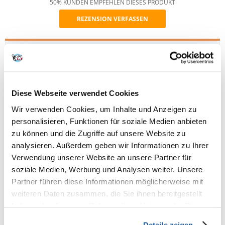
50% KUNDEN EMPFEHLEN DIESES PRODUKT
REZENSION VERFASSEN
Recommend
Produktbeschreibung
Halbweiches Ergänzungsfuttermittel für Katzen – Lachs. Funktioneller
Leckerbissen für ein seidiges Fell und gesunde Haut mit Ringelblume,
Lachsöl und Sanddorn. Verbessert den Zustand von Haut und Fell.
Diese Webseite verwendet Cookies
Zusammensetzung:
Wir verwenden Cookies, um Inhalte und Anzeigen zu
dehydratisiertes Lachsmehl (22 %), gelbe Erbsen, Tapiocastärke, flüssige
personalisieren, Funktionen für soziale Medien anbieten
Stärke, hydrolysiertes Hühnerprotein (10 %), Kollagen, Lachsöl (5 %),
zu können und die Zugriffe auf unsere Website zu
Sanddorn (4 %), Ringelblume (4 %), hydrolysierte Hühnerleber,
analysieren. Außerdem geben wir Informationen zu Ihrer
Hagebutte (0,5 %)
Verwendung unserer Website an unsere Partner für
Analytische Komponenten:
soziale Medien, Werbung und Analysen weiter. Unsere
dehydratisiertes Lachsmehl (22 %), gelbe Erbsen, Tapiocastärke, flüssige
Partner führen diese Informationen möglicherweise mit
Stärke, hydrolysiertes Hühnerprotein (10 %), Kollagen, Lachsöl (5 %),
weiteren Daten zusammen, die Sie ihnen bereitgestellt
Sanddorn (4 %), Ringelblume (4 %), hydrolysierte Hühnerleber,
Hagebutte (0,5 %)
haben oder die sie im Rahmen Ihrer Nutzung der Dienste
gesammelt haben.
Nährstoffzusammensetzung:
Details zeigen