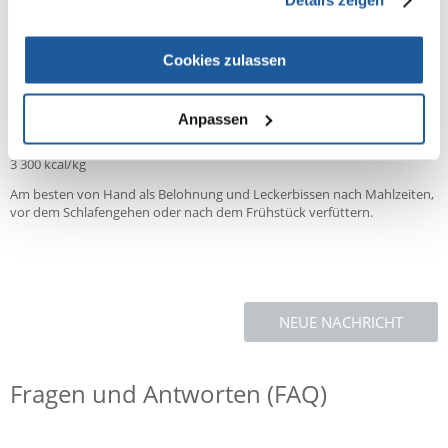
Biotin 2 mg, Vitamin B1 (3a821) 6 mg, Vitamin B2 4 mg, niacinamid
(3a315) 40 mg, Calcium-D-Pantothenat (3a841) 6 mg, Vitamin B6 (3a831)
2 mg, Folsäure (3a316) 1 mg, Taurin (3a370) 2 500 mg, Zink (E6) 160 mg
Cookies zulassen
Enthält in der EU zugelassene Konservierungsmittel: Zitronensäure
(E330), DL-Äpfelsäure (E296)
Anpassen
Metabolizable energy:
3 300 kcal/kg
Am besten von Hand als Belohnung und Leckerbissen nach Mahlzeiten,
vor dem Schlafengehen oder nach dem Frühstück verfüttern.
NEUE NACHRICHT
Fragen und Antworten (FAQ)