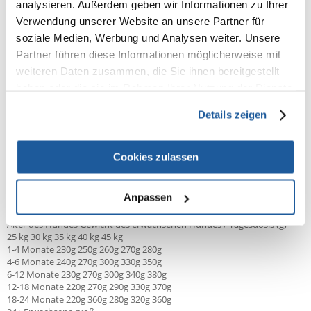
analysieren. Außerdem geben wir Informationen zu Ihrer
Eisen-Aminosäure-Chelat, Hydrat (E1): 80 mg, Aminosäure-Mangan-
Verwendung unserer Website an unsere Partner für
Chelat, Hydrat (E5): 35 mg, Kaliumiodid (3b201): 0,65 mg, Kupfer-
Aminosäure-Chelat, Hydrat (E4): 15 mg, organische Form von Selen,
soziale Medien, Werbung und Analysen weiter. Unsere
hergestellt von Saccharomyces cerevisiae CNCM I-3060 (3b8.10): 0,2 mg.
Partner führen diese Informationen möglicherweise mit
weiteren Daten zusammen, die Sie ihnen bereitgestellt
Enthält von der EU zugelassene Antioxidantien: Tocopherol-Extrakte
aus pflanzlichen Ölen (1b306), Ascorbylpalmitat (1b304) und Rosmarin-
haben oder die sie im Rahmen Ihrer Nutzung der Dienste
Extrakt.
gesammelt haben.
Details zeigen
Stoffwechselenergie: 3850 kcal/kg
Cookies zulassen
Anpassen
Fütterungsempfehlungen:
Alter des Hundes Gewicht des erwachsenen Hundes / Tagesdosis (g)
25 kg 30 kg 35 kg 40 kg 45 kg
1-4 Monate 230g 250g 260g 270g 280g
4-6 Monate 240g 270g 300g 330g 350g
6-12 Monate 230g 270g 300g 340g 380g
12-18 Monate 220g 270g 290g 330g 370g
18-24 Monate 220g 360g 280g 320g 360g