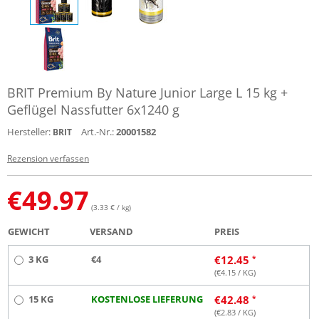
BRIT Premium By Nature Junior Large L 15 kg +
Geflügel Nassfutter 6x1240 g
Hersteller:
Art.-Nr.:
20001582
BRIT
Rezension verfassen
€
49.97
(3.33 € / kg)
GEWICHT
VERSAND
PREIS
3 KG
€4
€
12.45
(€
4.15
/ KG)
15 KG
KOSTENLOSE LIEFERUNG
€
42.48
(€
2.83
/ KG)