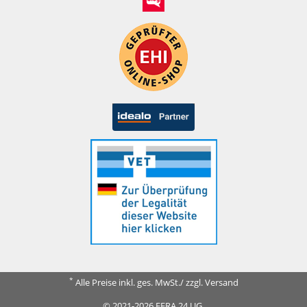
*
Alle Preise inkl. ges. MwSt./ zzgl. Versand
© 2021-2026 FERA 24 UG.