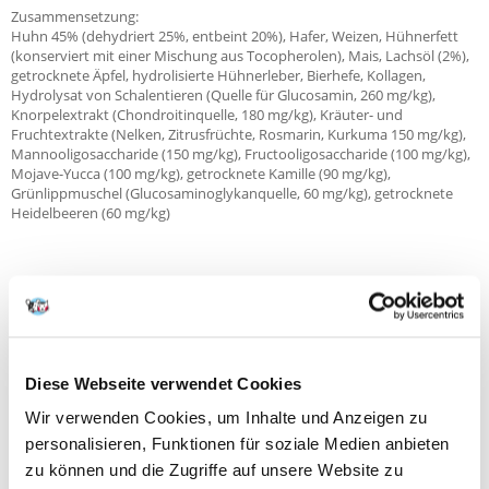
Zusammensetzung:
Huhn 45% (dehydriert 25%, entbeint 20%), Hafer, Weizen, Hühnerfett
(konserviert mit einer Mischung aus Tocopherolen), Mais, Lachsöl (2%),
getrocknete Äpfel, hydrolisierte Hühnerleber, Bierhefe, Kollagen,
Hydrolysat von Schalentieren (Quelle für Glucosamin, 260 mg/kg),
Knorpelextrakt (Chondroitinquelle, 180 mg/kg), Kräuter- und
Fruchtextrakte (Nelken, Zitrusfrüchte, Rosmarin, Kurkuma 150 mg/kg),
Mannooligosaccharide (150 mg/kg), Fructooligosaccharide (100 mg/kg),
Mojave-Yucca (100 mg/kg), getrocknete Kamille (90 mg/kg),
Grünlippmuschel (Glucosaminoglykanquelle, 60 mg/kg), getrocknete
Heidelbeeren (60 mg/kg)
Analyse:
Rohes Eiweiß: 28,0%, Fett: 16,0%, Feuchtigkeit: 10,0%, Asche: 7,2%,
Rohfaser: 2,0%, Kalzium: 1,5%, Phosphor: 1,1%, Omega-3-Fettsäuren:
0,2%, Omega-6-Fettsäuren: 1,8%.
Diese Webseite verwendet Cookies
Wir verwenden Cookies, um Inhalte und Anzeigen zu
Nahrungsergänzungsmittel pro 1 kg:
personalisieren, Funktionen für soziale Medien anbieten
Vitamin A (3a672a): 20 000 IU, Vitamin D3 (E671): 1200 IU, Vitamin E (α-
Tocopherol) (3a700): 500 mg, Biotin (3a880): 0,6 mg, Cholinchlorid
zu können und die Zugriffe auf unsere Website zu
(3a890): 600 mg, hydratisiertes Aminosäure-Zink-Chelat (3b606): 90 mg,