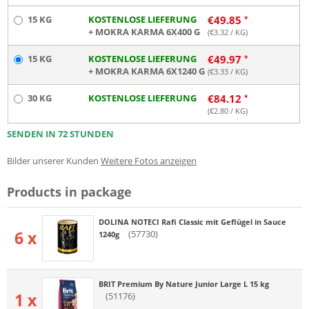
15 KG
KOSTENLOSE LIEFERUNG
€
49.85
+ MOKRA KARMA 6X400 G
(€
3.32
/ KG)
15 KG
KOSTENLOSE LIEFERUNG
€
49.97
+ MOKRA KARMA 6X1240 G
(€
3.33
/ KG)
30 KG
KOSTENLOSE LIEFERUNG
€
84.12
(€
2.80
/ KG)
SENDEN IN 72 STUNDEN
Bilder unserer Kunden
Weitere Fotos anzeigen
Products in package
DOLINA NOTECI Rafi Classic mit Geflügel in Sauce
6 x
(57730)
1240g
BRIT Premium By Nature Junior Large L 15 kg
1 x
(51176)