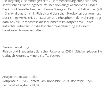
Die sorgfältig zusammengestellte Zusammensetzung entspricht den
spezifischen Ernährungsbedürfnissen von ausgewachsenen Hunden.
Die Produkte enthalten die optimale Menge an Fett und Fettsäuren (z.B.
n-3, n-6), die natürlich in Fleisch und tierischen Produkten vorkommen.
Das richtige Verhältnis von Kalzium und Phosphor in der Nahrung trägt
dazu bei, die Homöostase dieser Elemente im Körper des Hundes
aufrechtzuerhalten und die Knochenmineralisierung auf einem
konstanten Niveau zu halten.
Zusammensetzung:
Fleisch und Erzeugnisse tierischen Ursprungs 65% in Stücken (davon 8%
Geflügel), Getreide, Mineralstoffe, Zucker.
Analytische Bestandteile:
Rohprotein - 6,5%, Rohfett - 4%, Rohasche - 2,5%, Rohfaser - 0,5%,
Feuchtigkeitsgehalt - 81,5%.