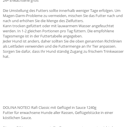
24+ Erwachsene groß
Die Umstellung des Futters sollte innerhalb weniger Tage erfolgen. Um
Magen-Darm-Probleme zu vermeiden, mischen Sie das Futter nach und
nach und erhöhen Sie die Menge des Zielfutters.
Kann trocken gefüttert oder mit lauwarmem Wasser angefeuchtet
werden. In 1-2 gleichen Portionen pro Tag füttern. Die empfohlene
Tagesmenge ist in der Futtertabelle angegeben.
Jeder Hund ist anders, daher sollten Sie die oben genannten Richtlinien
als Leitfaden verwenden und die Futtermenge an Ihr Tier anpassen.
Sorgen Sie dafür, dass Ihr Hund ständig Zugang zu frischem Trinkwasser
hat.
DOLINA NOTECI Rafi Classic mit Geflügel in Sauce 1240g
Futter für erwachsene Hunde aller Rassen, Geflügelstücke in einer
köstlichen Sauce.