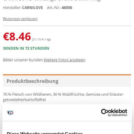
Hersteller:
Art.-Nr.:
46556
CARNILOVE
Rezension verfassen
€
8.46
(21.15 € / kg)
SENDEN IN 72 STUNDEN
Bilder unserer Kunden
Weitere Fotos anzeigen
Produktbeschreibung
70 % Fleisch von Wildtieren, 30 % Waldfrüchte, Gemüse und Kräuter
getreidefrei/kartoffelfrei
Ein Komplex gut verdaulicher Proteine mit Nährstoffen, Vitaminen und
natürlichen Antioxidantien für kräftige Muskeln, Knochen, Sehnen und
Gelenke. Zur Förderung des Immunsystems und eines gesunden Fells.
Zusammensetzung
Diese Webseite verwendet Cookies