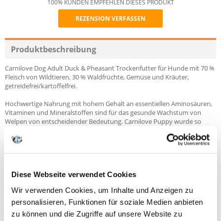
100% KUNDEN EMPFEHLEN DIESES PRODUKT
REZENSION VERFASSEN
Recommend
Produktbeschreibung
Carnilove Dog Adult Duck & Pheasant Trockenfutter für Hunde mit 70 %
Fleisch von Wildtieren, 30 % Waldfrüchte, Gemüse und Kräuter,
getreidefrei/kartoffelfrei.
Hochwertige Nahrung mit hohem Gehalt an essentiellen Aminosäuren,
Vitaminen und Mineralstoffen sind für das gesunde Wachstum von
Welpen von entscheidender Bedeutung. Carnilove Puppy wurde so
zusammengestellt, dass es der ursprünglichen natürlichen Ernährung
von Hunden und ihrem genetischen Vorfahren, dem Wolf, möglichst
nahe kommt. Seine Ernährung bestand vorwiegend aus Muskelgewebe,
Innereien und Knochen der Beute, ergänzt durch die richtige Menge an
Wildbeeren, Gemüse und Kräutern. Alle diese Bestandteile sind
Diese Webseite verwendet Cookies
wesentlich für die gesunde Entwicklung der Knochen, Gelenke und
Muskeln. Lachsfleisch und -öl liefern die Omega-Fettsäuren, die für den
Wir verwenden Cookies, um Inhalte und Anzeigen zu
gesunden Zustand von Haut und Fell und die optimale Entwicklung des
Nervensystems notwendig sind.
personalisieren, Funktionen für soziale Medien anbieten
zu können und die Zugriffe auf unsere Website zu