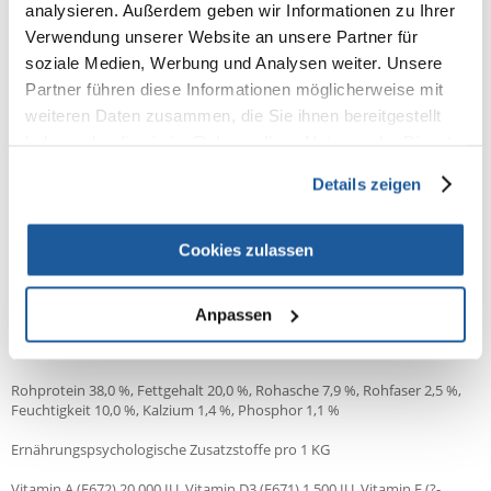
analysieren. Außerdem geben wir Informationen zu Ihrer
Inhaltsstoffe:
Verwendung unserer Website an unsere Partner für
soziale Medien, Werbung und Analysen weiter. Unsere
Zusammensetzung
Partner führen diese Informationen möglicherweise mit
Lachsmehl (25 %), Truthahnmehl (20 %), Gelbe Erbsen (19 %),
weiteren Daten zusammen, die Sie ihnen bereitgestellt
Hühnerfett (konserviert mit Tocopherolen, 10 %), ausgelöster Lachs (5
haben oder die sie im Rahmen Ihrer Nutzung der Dienste
%), hydrolysiertes Hühnerprotein (5 %), Maniokstärke (5 %),
gesammelt haben.
Hühnerleber (3 %), Äpfel (2 %), Lachsöl (2 %), Karotten (1 %), Leinsamen
Details zeigen
(1 %), Kichererbsen (1 %), hydrolysierte Krustentierschalen (eine
Glucosaminquelle, 0,031 %), Knorpelextrakt (eine Chondroitinquelle,
0,019%), Bierhefe (eine Quelle für Mannan-Oligosaccharide), 0,018%),
Cookies zulassen
Chicorée (eine Quelle für Fructo-Oligosaccharide, 0,012 %), Yucca
schidigera (0,011 %), Algen (0,01 %), Flohsamen (0,01 %), Thymian (0,01
%), Rosmarin (0,01 %), Oregano (0,01 %), Cranberrys (0,0008 %),
Blaubeeren (0,0008 %), Himbeeren (0,0008 %).
Anpassen
Analytische Bestandteile
Rohprotein 38,0 %, Fettgehalt 20,0 %, Rohasche 7,9 %, Rohfaser 2,5 %,
Feuchtigkeit 10,0 %, Kalzium 1,4 %, Phosphor 1,1 %
Ernährungspsychologische Zusatzstoffe pro 1 KG
Vitamin A (E672) 20 000 IU, Vitamin D3 (E671) 1 500 IU, Vitamin E (?-