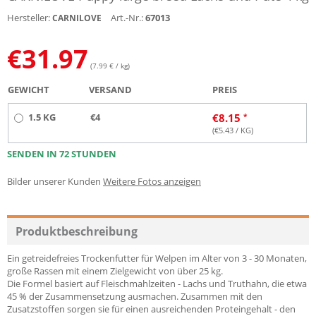
Hersteller:
Art.-Nr.:
67013
CARNILOVE
€
31.97
(7.99 € / kg)
GEWICHT
VERSAND
PREIS
1.5 KG
€4
€
8.15
(€
5.43
/ KG)
SENDEN IN 72 STUNDEN
Bilder unserer Kunden
Weitere Fotos anzeigen
Produktbeschreibung
Ein getreidefreies Trockenfutter für Welpen im Alter von 3 - 30 Monaten,
große Rassen mit einem Zielgewicht von über 25 kg.
Die Formel basiert auf Fleischmahlzeiten - Lachs und Truthahn, die etwa
45 % der Zusammensetzung ausmachen. Zusammen mit den
Zusatzstoffen sorgen sie für einen ausreichenden Proteingehalt - den