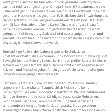
wichtigsten Baustein für Muskeln und das gesamte Skelettsystem.
Lachs ist reich an ungesättigten Omega-3- und -6-Fettsäuren, die eine
Reihe wichtiger Funktionen erfüllen, wie z. B. die Gewährleistung einer
gesunden Haut und eines gesunden Fells, die korrekte Entwicklung des
Nervensystems und die Lerngeschwindigkeit des Welpen. Das Essen
enthält kein Getreide und keine Kartoffeln, die häufig als Ersatz für
Getreide verwendet werden. Infolgedessen hat die Nahrung einen
geringeren Kohlenhydratgehalt und wird besser aufgenommen und
verdaut. Es kann für Hunde mit empfindlichem Verdauungssystem oder
Unverträglichkeiten verwendet werden.
Eine wichtige Rolle in der Nahrung spielen hydrolysierte
Krustentierschalen, die Glucosamin und Chondroitin zur Stärkung und
Beweglichkeit der Gelenke liefern. Bei Hunden großer Rassen ist dies ein
äußerst wichtiges Element, das zusammen mit einem angemessenen
Kalzium- und Phosphorgehalt für ein gutes Wachstum und eine gute
Entwicklung des jungen Körpers sorgt.
Carnilove-Futter ist auf die Ernährungsbedürfnisse von Hunden
abgestimmt. Sie enthalten hauptsächlich Fleisch und keine
Getreideprodukte oder unnötigen Zusatzstoffe. Weitere Zutaten sind
Gemüse, Beeren und Kräuter. Schidigera yucca sowie Flohsamen,
Zichorie und Flachs regulieren die Verdauung und haben eine
schützende Wirkung auf den Verdauungstrakt. Die zugesetzten
Meeresalgen haben einen charakteristischen Geschmack und Geruch,