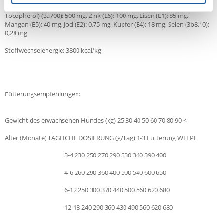
Vitamin A (E672): 24 000 IU, Vitamin D3 (E671): 1 600 IU, Vitamin E (?-
Tocopherol) (3a700): 500 mg, Zink (E6): 100 mg, Eisen (E1): 85 mg,
Mangan (E5): 40 mg, Jod (E2): 0,75 mg, Kupfer (E4): 18 mg, Selen (3b8.10):
0,28 mg
Stoffwechselenergie: 3800 kcal/kg
Fütterungsempfehlungen:
Gewicht des erwachsenen Hundes (kg) 25 30 40 50 60 70 80 90 <
Alter (Monate) TÄGLICHE DOSIERUNG (g/Tag) 1-3 Fütterung WELPE
3-4 230 250 270 290 330 340 390 400
4-6 260 290 360 400 500 540 600 650
6-12 250 300 370 440 500 560 620 680
12-18 240 290 360 430 490 560 620 680