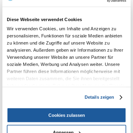
Diese Webseite verwendet Cookies
100%
Wir verwenden Cookies, um Inhalte und Anzeigen zu
personalisieren, Funktionen für soziale Medien anbieten
zu können und die Zugriffe auf unsere Website zu
analysieren. Außerdem geben wir Informationen zu Ihrer
100% KUNDEN EMPFEHLEN DIESES PRODUKT
Verwendung unserer Website an unsere Partner für
REZENSION VERFASSEN
soziale Medien, Werbung und Analysen weiter. Unsere
Recommend
Partner führen diese Informationen möglicherweise mit
weiteren Daten zusammen, die Sie ihnen bereitgestellt
Produktbeschreibung
haben oder die sie im Rahmen Ihrer Nutzung der Dienste
gesammelt haben.
Details zeigen
COMFY Snack - Hundespielzeug, langlebig mit hoher Zugfestigkeit. Das
Spielzeug sinkt nicht, es schwimmt auf dem Wasser. Sie können
Leckereien in das Spielzeug legen. Spielzeug mit dem Duft von Minze.
Cookies zulassen
Abmessungen: 7,5 X 6,5 cm
Anpassen