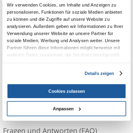
Wir verwenden Cookies, um Inhalte und Anzeigen zu
100% KUNDEN EMPFEHLEN DIESES PRODUKT
personalisieren, Funktionen für soziale Medien anbieten
REZENSION VERFASSEN
zu können und die Zugriffe auf unsere Website zu
Recommend
analysieren. Außerdem geben wir Informationen zu Ihrer
Verwendung unserer Website an unsere Partner für
Produktbeschreibung
soziale Medien, Werbung und Analysen weiter. Unsere
Partner führen diese Informationen möglicherweise mit
weiteren Daten zusammen, die Sie ihnen bereitgestellt
Der Deckel umschließt den oberen Rand der Box und wird zusätzlich an
den Grifflöchern eingeklippt
haben oder die sie im Rahmen Ihrer Nutzung der Dienste
Modische Aufbewahrungsbox mit Grifflöchern im Rattandesign von
gesammelt haben.
Curver
Details zeigen
Material: Polypropylen
Cookies zulassen
Anpassen
NEUE NACHRICHT
Fragen und Antworten (FAQ)