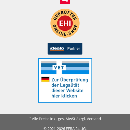
*
Alle Preise inkl. ges. MwSt./ zzgl. Versand
© 2021-2026 FERA 24 UG.