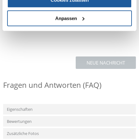
Cookies zulassen
Vitamin C - 2000 mg, Zink (Zinkoxid, Methionin-Zinkchelat, hydratisiertes
Zinkaminosäurechelat) - 63 mg, Kupfer (Kupfersulfat, Pentahydrat) - 0,4
mg, Mangan (Manganoxid) - 2 mg, Jod (beschichtetes, granuliertes
Kalziumjodat, wasserfrei) - 0,3 mg, Selen (organisches Selen aus dem
Anpassen
Stamm Saccharomyces cerevisiae CNCM I-3060) - 0,001 mg, DL-
Methionin - 2000 mg.
NEUE NACHRICHT
Fragen und Antworten (FAQ)
Eigenschaften
Bewertungen
Zusätzliche Fotos