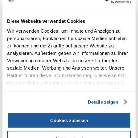
100% KUNDEN EMPFEHLEN DIESES PRODUKT
REZENSION VERFASSEN
Diese Webseite verwendet Cookies
Recommend
Wir verwenden Cookies, um Inhalte und Anzeigen zu
Produktbeschreibung
personalisieren, Funktionen für soziale Medien anbieten
zu können und die Zugriffe auf unsere Website zu
Zutaten:Truthahn 24% (Herzen 15%, Leber), Brühe, Schweinefleisch 19%
analysieren. Außerdem geben wir Informationen zu Ihrer
(Lunge, Schweinefleisch), Truthahn 7% (Haut), Gans 6% (Leber), Huhn
Verwendung unserer Website an unsere Partner für
6% (Magen), Eier 4%, Kartoffeln 2, 5%, Lachsöl 1%, Calciumcarbonat,
Natriumtripolyphosphat, Flohsamen 0,3%, Bierhefe 0,3%, Leinöl 0,2%,
soziale Medien, Werbung und Analysen weiter. Unsere
Kaliumchlorid, Beta-Glucane 0,1%, Mannano-Oligosaccharide 0 0,05%,
Partner führen diese Informationen möglicherweise mit
MSM (Methylsulfonylmethan) 0,05 %, Mojave Yucca 0,03%.
weiteren Daten zusammen, die Sie ihnen bereitgestellt
Analytische Inhaltsstoffe: Protein - 11%, Rohöle und Fette - 7%,
haben oder die sie im Rahmen Ihrer Nutzung der Dienste
Rohasche - 2%, Rohfaser - 1%, Feuchtigkeit - 77%, Calcium - 0,25%,
gesammelt haben.
Phosphor - 0,2%.
Details zeigen
Extras: Vitamin D3 (Cholecalciferol) - 450 IE, Vitamin E (dl-alpha-
Tocopherylacetat) - 40 mg, E6 / Zink (Zinkoxid) - 30 mg, E4 / Kupfer
Cookies zulassen
(Kupfersulfatpentahydrat) - 3 mg, E5 / Mangan ( Manganoxid) - 2 mg, E2
/ Jod (Calciumiodat) - 0,3 mg.