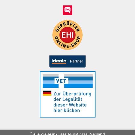
*
Alle Preise inkl. ges. MwSt./ zzgl. Versand