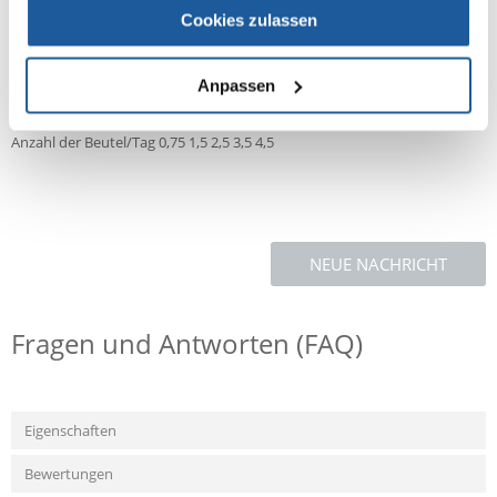
Zusatzstoffe:
Nahrungsergänzungsmittel/kg:
Cookies zulassen
Vitamin D3 - 450 IU, Vitamin E - 40 mg, Zink (Zinkoxid) - 30 mg, Mangan
(Mangan(II)-oxid) - 2 mg, Kupfer (Kupfer(II)-sulfat, Pentahydrat) - 0,4 mg,
Jod (beschichtetes, granuliertes, wasserfreies Calciumjodat) - 0,3 mg.
Anpassen
Dosierungstabelle:
Gewicht des Hundes 5 kg 10 kg 20 kg 30 kg 40 kg
Anzahl der Beutel/Tag 0,75 1,5 2,5 3,5 4,5
NEUE NACHRICHT
Fragen und Antworten (FAQ)
Eigenschaften
Bewertungen