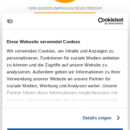
100% KUNDEN EMPFEHLEN DIESES PRODUKT
REZENSION VERFASSEN
Recommend
Produktbeschreibung
Diese Webseite verwendet Cookies
Alleinfuttermittel für ausgewachsene Hunde aller Rassen. Es ist reich an
Wir verwenden Cookies, um Inhalte und Anzeigen zu
B-Vitaminen, Vitamin D, Vitamin E, es enthält auch die Mineralien Zink,
personalisieren, Funktionen für soziale Medien anbieten
Selen, Kupfer, Eisen, Kalium und n-6-Fettsäuren, dank denen die
Immunität und das Aussehen der Haut verbessert werden und die Das
zu können und die Zugriffe auf unsere Website zu
Fell des Haustieres wird glänzend sein.
analysieren. Außerdem geben wir Informationen zu Ihrer
Zusammensetzung:
Verwendung unserer Website an unsere Partner für
Rindfleisch 30% (Lunge, Herz, Muskelmagen, Fleisch, Euter), Kabeljau
soziale Medien, Werbung und Analysen weiter. Unsere
25%, Schweinefleisch 20% (Fleisch, Leber, Nieren, Schlund), Brühe,
Partner führen diese Informationen möglicherweise mit
Brokkoli 4%, Eier 3%, Mineralstoffe, Leinöl 0,2%, Wegerichsamen 0,2%,
getrocknetes Basilikum 0,01%.
weiteren Daten zusammen, die Sie ihnen bereitgestellt
haben oder die sie im Rahmen Ihrer Nutzung der Dienste
Analytische Bestandteile:
gesammelt haben.
Rohprotein - 12%, Rohfett - 5,5%, Rohasche - 2,5%, Rohfaser - 1%,
Details zeigen
Feuchtigkeit - 78%, Calcium - 0,3%, Phosphor - 0,25%