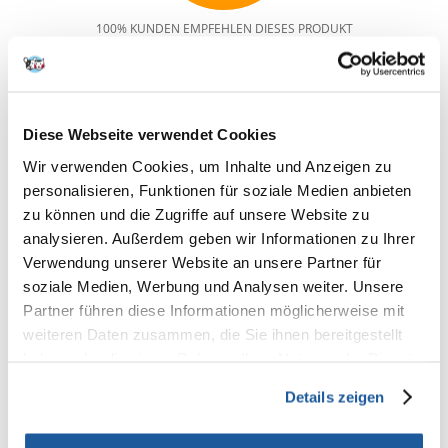
100% KUNDEN EMPFEHLEN DIESES PRODUKT
REZENSION VERFASSEN
Recommend
Produktbeschreibung
Diese Webseite verwendet Cookies
Wir verwenden Cookies, um Inhalte und Anzeigen zu
DOLINA NOTECI Premium Kleintiere mit Kalbfleisch, Tomaten und
Nudeln 0,185 kg
personalisieren, Funktionen für soziale Medien anbieten
zu können und die Zugriffe auf unsere Website zu
Nassfutter für ausgewachsene Hunde kleiner Rassen mit Kalbfleisch,
Tomaten und Nudeln.
analysieren. Außerdem geben wir Informationen zu Ihrer
Die Nahrung ist reich an Aminosäuren und einer breiten Palette von
Verwendung unserer Website an unsere Partner für
Mineralien. Das im Kalbfleisch enthaltene Methionin und Cystin trägt
soziale Medien, Werbung und Analysen weiter. Unsere
dazu bei, die Verwendung von Getreideprodukten in der Ernährung des
Hundes zu reduzieren. Kalbfleisch versorgt Ihr Haustier mit Selen, Eisen
Partner führen diese Informationen möglicherweise mit
und Kupfer, während die Tomate Kalium und Magnesium liefert. Alle
weiteren Daten zusammen, die Sie ihnen bereitgestellt
diese Stoffe garantieren die Immunität und das gute Aussehen Ihres
haben oder die sie im Rahmen Ihrer Nutzung der Dienste
Hundes.
gesammelt haben.
Zusammensetzung: Fleisch und tierische Erzeugnisse 60 % (davon
Details zeigen
Kalbfleisch 5 %), Gemüse (Tomate 4 %), Teigwaren 4 %, Öle und Fette
(Lachsöl 0,2 %), Erzeugnisse pflanzlichen Ursprungs, Mineralstoffe,
Schidiger Yucca-Extrakt 0,02 %.