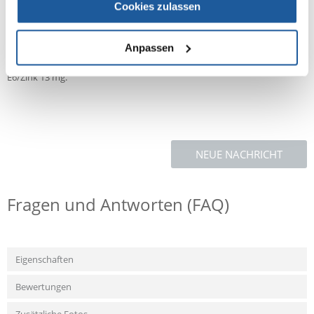
Cookies zulassen
Analyse der Zusammensetzung: Eiweiß 10%, Rohöle und -fette 5%,
Rohasche 2%, Rohfaser 0,3%, Feuchtigkeit 78%, Kalzium 0,3%, Phosphor
0,25%.
Anpassen
Nahrungsergänzungsmittel pro kg: Vitamin D3 240 mg, Vitamin E 20 mg,
E6/Zink 13 mg.
NEUE NACHRICHT
Fragen und Antworten (FAQ)
Eigenschaften
Bewertungen