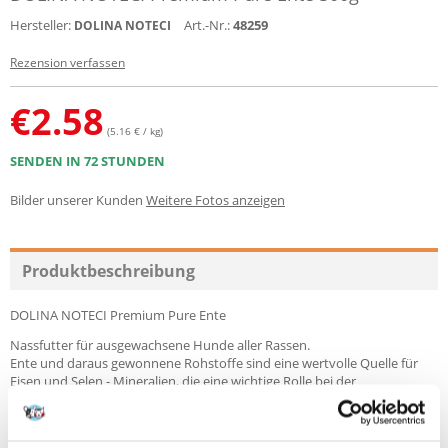
Hersteller:
Art.-Nr.:
48259
DOLINA NOTECI
Rezension verfassen
€
2.58
(5.16 € / kg)
SENDEN IN 72 STUNDEN
Bilder unserer Kunden
Weitere Fotos anzeigen
Produktbeschreibung
DOLINA NOTECI Premium Pure Ente
Nassfutter für ausgewachsene Hunde aller Rassen.
Ente und daraus gewonnene Rohstoffe sind eine wertvolle Quelle für
Eisen und Selen - Mineralien, die eine wichtige Rolle bei der
Aufrechterhaltung der normalen Blutfunktionen spielen und die
antioxidativen Eigenschaften der Körperflüssigkeiten stimulieren.
Darüber hinaus ist Entenfett eine wertvolle Quelle für mehrfach