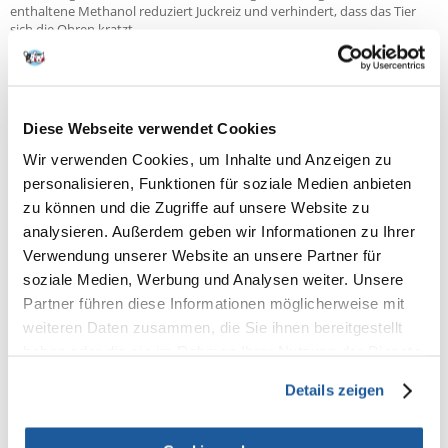
enthaltene Methanol reduziert Juckreiz und verhindert, dass das Tier
sich die Ohren kratzt.
Die Verpackung des Präparats ist benutzerfreundlich, und der unter
dem Deckel versteckte Applikator erleichtert die Anwendung.
Diese Webseite verwendet Cookies
Empfehlungen
Aufrechterhaltung der Ohrenhygiene bei Hunden und Katzen. Die
Wir verwenden Cookies, um Inhalte und Anzeigen zu
regelmäßige Anwendung des Präparats verringert die Möglichkeit der
personalisieren, Funktionen für soziale Medien anbieten
Entwicklung gefährlicher Entzündungen der Ohren für den Hund
zu können und die Zugriffe auf unsere Website zu
oder die Katze.
analysieren. Außerdem geben wir Informationen zu Ihrer
Aktive Inhaltsstoffe
Verwendung unserer Website an unsere Partner für
Milchsäure und Salicylsäure, Harnstoff, Allantoin, Menthol
soziale Medien, Werbung und Analysen weiter. Unsere
Anwendung
Partner führen diese Informationen möglicherweise mit
Eine kleine Menge des Präparats mit dem Applikator ins Ohr einführen
weiteren Daten zusammen, die Sie ihnen bereitgestellt
und sanft einmassieren. Überschüssige Flüssigkeit mit einem
haben oder die sie im Rahmen Ihrer Nutzung der Dienste
Wattebausch abtrocknen. Bei Raumtemperatur in der dicht
verschlossenen Verpackung aufbewahren.
gesammelt haben.
Details zeigen
Inhaltsstoffe
Aqua, Coceth-7 (und) PPG-1-PEG-9 Lauryl Glycol Ether (und) PEG-40
Hydriertes Rizinusöl, Propylenglykol, PEG-8, Hydroxypropylcellulose,