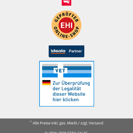
*
Alle Preise inkl. ges. MwSt./ zzgl. Versand