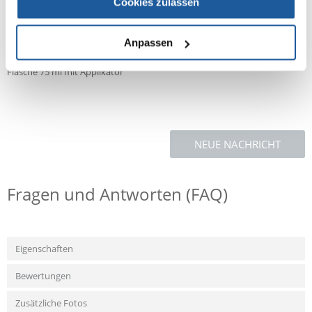
Cookies zulassen
Harnstoff, PEG-7 Glycerin Cocoat, Allantoin, Salicylsäure, Menthol,
Triclosan, Milchsäure, Methylchloroisothiazolinon,
Methylisothiazolinon, CI16255, CI73015.
Anpassen
Verpackung
Flasche 75 ml mit Applikator
NEUE NACHRICHT
Fragen und Antworten (FAQ)
Eigenschaften
Bewertungen
Zusätzliche Fotos