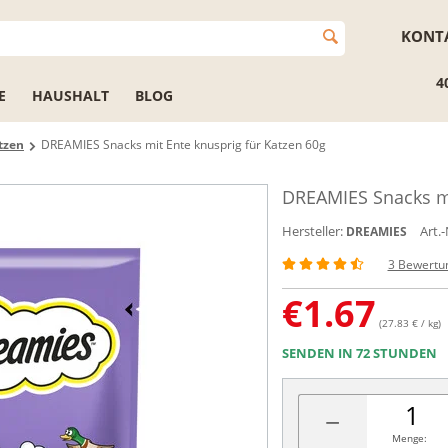
KONT
4
E
HAUSHALT
BLOG
tzen
DREAMIES Snacks mit Ente knusprig für Katzen 60g
DREAMIES Snacks mi
Hersteller:
Art.-
DREAMIES
3 Bewertu
€
1.67
(27.83 € / kg)
SENDEN IN 72 STUNDEN
−
Menge: