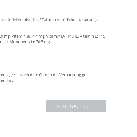
trakte, Mineralstoffe. *Zutaten natürlichen Ursprungs.
9 mg, Vitamin B₆: 4,4 mg, Vitamin D₃: 143 IE, Vitamin E: 115
sulfat-Monohydrat): 70,5 mg.
ocken lagern. Nach dem Öffnen die Verpackung gut
ser hat.
NEUE NACHRICHT