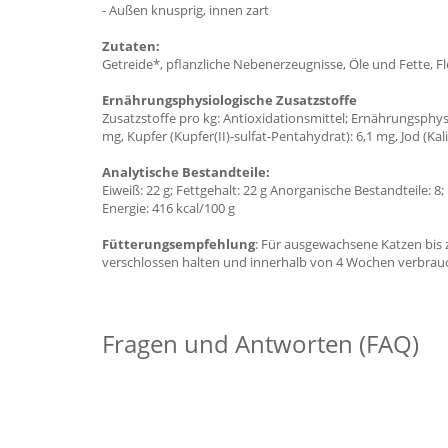
- Außen knusprig, innen zart
Zutaten:
Getreide*, pflanzliche Nebenerzeugnisse, Öle und Fette, F
Ernährungsphysiologische Zusatzstoffe
Zusatzstoffe pro kg: Antioxidationsmittel; Ernährungsphysio
mg, Kupfer (Kupfer(II)-sulfat-Pentahydrat): 6,1 mg, Jod (
Analytische Bestandteile:
Eiweiß: 22 g; Fettgehalt: 22 g Anorganische Bestandteile: 8;
Energie: 416 kcal/100 g
Fütterungsempfehlung
: Für ausgewachsene Katzen bis 
verschlossen halten und innerhalb von 4 Wochen verbrauch
Fragen und Antworten (FAQ)