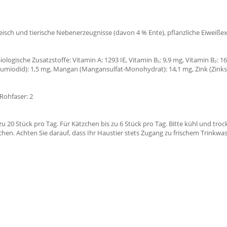
leisch und tierische Nebenerzeugnisse (davon 4 % Ente), pflanzliche Eiweißex
logische Zusatzstoffe: Vitamin A: 1293 IE, Vitamin B₁: 9,9 mg, Vitamin B₂: 16,
Kaliumiodid): 1,5 mg, Mangan (Mangansulfat-Monohydrat): 14,1 mg, Zink (Zink
 Rohfaser: 2
zu 20 Stück pro Tag. Für Kätzchen bis zu 6 Stück pro Tag. Bitte kühl und tr
en. Achten Sie darauf, dass Ihr Haustier stets Zugang zu frischem Trinkwas