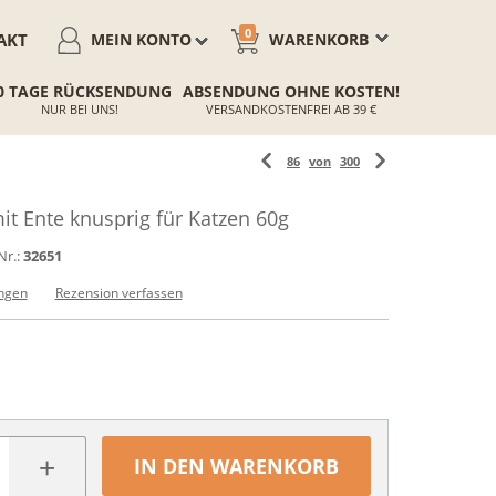
0
AKT
MEIN KONTO
WARENKORB
0 TAGE RÜCKSENDUNG
ABSENDUNG OHNE KOSTEN!
NUR BEI UNS!
VERSANDKOSTENFREI AB 39 €
86
von
300
t Ente knusprig für Katzen 60g
Nr.:
32651
ngen
Rezension verfassen
+
IN DEN WARENKORB