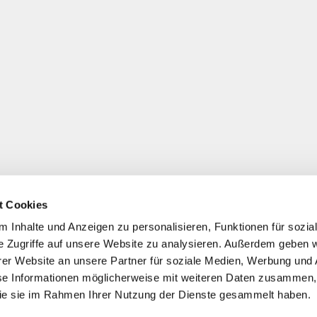
t Cookies
 Inhalte und Anzeigen zu personalisieren, Funktionen für sozia
e Zugriffe auf unsere Website zu analysieren. Außerdem geben w
er Website an unsere Partner für soziale Medien, Werbung und 
se Informationen möglicherweise mit weiteren Daten zusammen, 
 die sie im Rahmen Ihrer Nutzung der Dienste gesammelt haben.
*
Alle Preise inkl. ges. MwSt./ zzgl. Versand