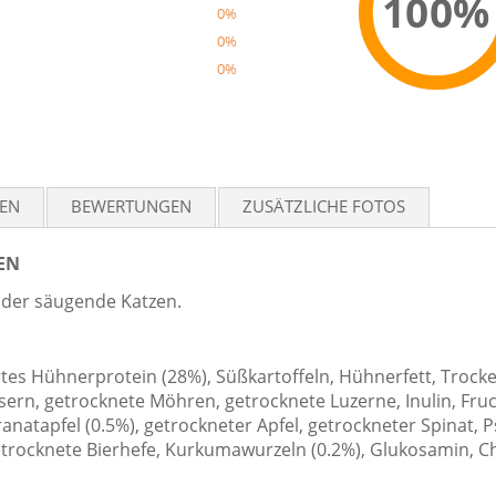
100%
0%
0%
0%
Reco
TEN
BEWERTUNGEN
ZUSÄTZLICHE FOTOS
EN
 oder säugende Katzen.
es Hühnerprotein (28%), Süßkartoffeln, Hühnerfett, Trocken
sern, getrocknete Möhren, getrocknete Luzerne, Inulin, Fruc
natapfel (0.5%), getrockneter Apfel, getrockneter Spinat, P
trocknete Bierhefe, Kurkumawurzeln (0.2%), Glukosamin, Ch