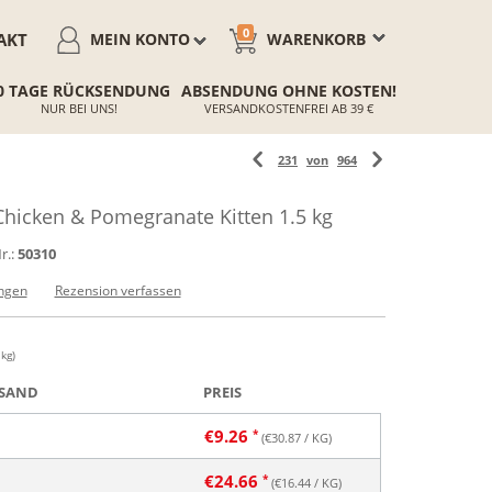
0
AKT
MEIN KONTO
WARENKORB
0 TAGE RÜCKSENDUNG
ABSENDUNG OHNE KOSTEN!
NUR BEI UNS!
VERSANDKOSTENFREI AB 39 €
231
von
964
icken & Pomegranate Kitten 1.5 kg
r.:
50310
ngen
Rezension verfassen
 kg)
SAND
PREIS
€
9.26
(€
30.87
/ KG)
€
24.66
(€
16.44
/ KG)