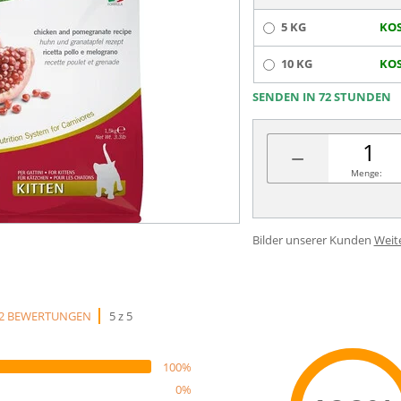
5 KG
KOS
10 KG
KOS
SENDEN IN 72 STUNDEN
−
Menge:
Bilder unserer Kunden
Weit
2 BEWERTUNGEN
5 z 5
100%
0%