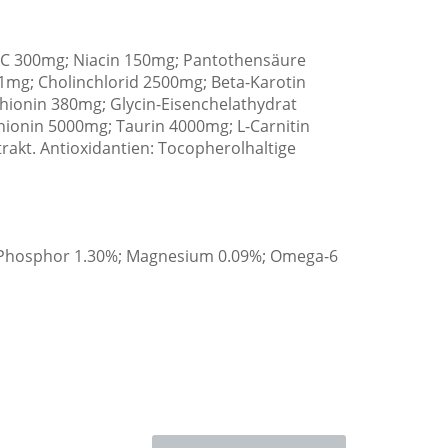
n C 300mg; Niacin 150mg; Pantothensäure
.1mg; Cholinchlorid 2500mg; Beta-Karotin
ionin 380mg; Glycin-Eisenchelathydrat
ionin 5000mg; Taurin 4000mg; L-Carnitin
rakt. Antioxidantien: Tocopherolhaltige
%; Phosphor 1.30%; Magnesium 0.09%; Omega-6