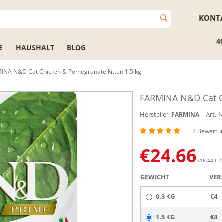
KONT
4
E
HAUSHALT
BLOG
INA N&D Cat Chicken & Pomegranate Kitten 1.5 kg
FARMINA N&D Cat Ch
Hersteller:
Art.-N
FARMINA
2 Bewertu
€
24.66
(16.44 € /
GEWICHT
VER
0.3 KG
€4
1.5 KG
€4