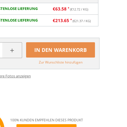
TENLOSE LIEFERUNG
€
63.58
(€
12.72
/ KG)
TENLOSE LIEFERUNG
€
213.65
(€
21.37
/ KG)
+
IN DEN WARENKORB
Zur Wunschliste hinzufügen
ere Fotos anzeigen
100% KUNDEN EMPFEHLEN DIESES PRODUKT