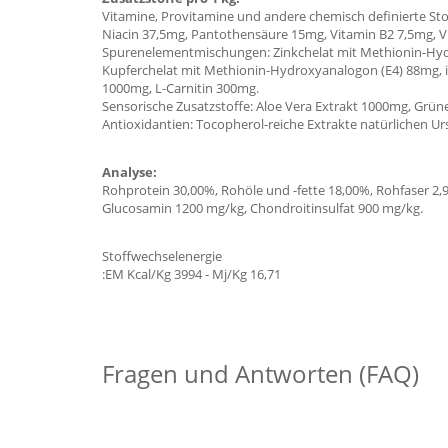
Vitamine, Provitamine und andere chemisch definierte Stof
Niacin 37,5mg, Pantothensäure 15mg, Vitamin B2 7,5mg, Vi
Spurenelementmischungen: Zinkchelat mit Methionin-Hyd
Kupferchelat mit Methionin-Hydroxyanalogon (E4) 88mg, i
1000mg, L-Carnitin 300mg.
Sensorische Zusatzstoffe: Aloe Vera Extrakt 1000mg, Grün
Antioxidantien: Tocopherol-reiche Extrakte natürlichen U
Analyse:
Rohprotein 30,00%, Rohöle und -fette 18,00%, Rohfaser 2
Glucosamin 1200 mg/kg, Chondroitinsulfat 900 mg/kg.
Stoffwechselenergie
:EM Kcal/Kg 3994 - Mj/Kg 16,71
Fragen und Antworten (FAQ)