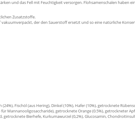
ärken und das Fell mit Feuchtigkeit versorgen. Flohsamenschalen haben 
lichen Zusatzstoffe.
vakuumverpackt, der den Sauerstoff ersetzt und so eine natürliche Konser
ch (24%), Fischöl (aus Hering), Dinkel (10%), Hafer (10%), getrocknete Rüben
le für Mannanooligosaccharide), getrocknete Orange (0.5%), getrockneter Apf
d, getrocknete Bierhefe, Kurkumawurzel (0,2%), Glucosamin, Chondroitinsul