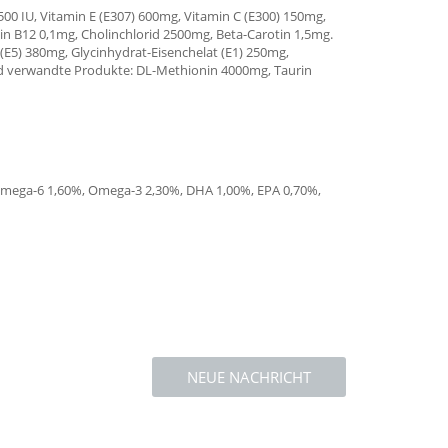
500 IU, Vitamin E (E307) 600mg, Vitamin C (E300) 150mg,
in B12 0,1mg, Cholinchlorid 2500mg, Beta-Carotin 1,5mg.
5) 380mg, Glycinhydrat-Eisenchelat (E1) 250mg,
und verwandte Produkte: DL-Methionin 4000mg, Taurin
 Omega-6 1,60%, Omega-3 2,30%, DHA 1,00%, EPA 0,70%,
NEUE NACHRICHT