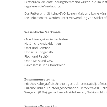
Fettsäuren, die entzündungshemmend wirken, die Haut st
regulieren die Verdauung.
Das Futter enthält keine GVO, keinen Mais und keine künst
Die Lebensmittel werden unter Verwendung von Stickstoff 
Wesentliche Merkmale:
- Niedriger glykämischer Index-
Natürliche Antioxidantien-
Obst und Gemüse-
Hoher Tauringehalt-
Fisch und Fischöl-
Ohne Mais und GVO-
Glucosamin und Chondroitin.
Zusammensetzung:
Frisches Kabeljaufleisch (24%), getrocknetes Kabeljaufleis
Luzerne, Inulin, Fructooligosaccharide, Hefeextrakt (Quel
Wegerich (0,3%), getrocknete Heidelbeeren, Natriumchlori
Zusatzstoffe pro 1 kg: