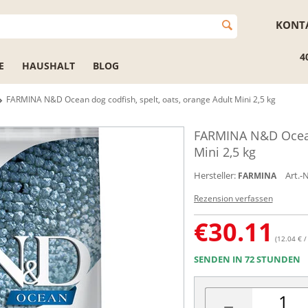
KONT
4
E
HAUSHALT
BLOG
FARMINA N&D Ocean dog codfish, spelt, oats, orange Adult Mini 2,5 kg
FARMINA N&D Ocean 
Mini 2,5 kg
Hersteller:
Art.-N
FARMINA
Rezension verfassen
€
30.11
(12.04 € /
SENDEN IN 72 STUNDEN
−