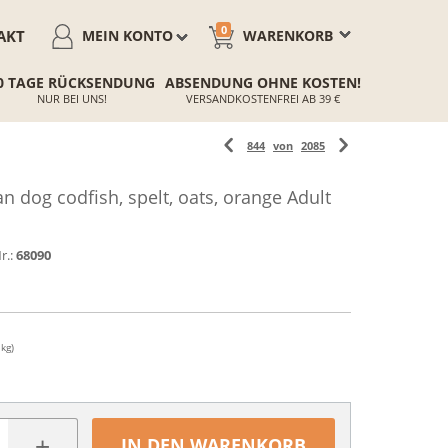
0
AKT
MEIN KONTO
WARENKORB
0 TAGE RÜCKSENDUNG
ABSENDUNG OHNE KOSTEN!
NUR BEI UNS!
VERSANDKOSTENFREI AB 39 €
844
von
2085
dog codfish, spelt, oats, orange Adult
r.:
68090
 kg)
+
IN DEN WARENKORB