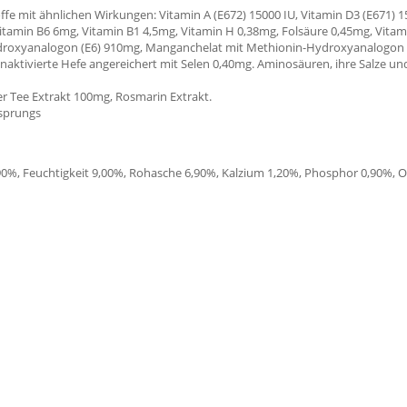
fe mit ähnlichen Wirkungen: Vitamin A (E672) 15000 IU, Vitamin D3 (E671) 1
tamin B6 6mg, Vitamin B1 4,5mg, Vitamin H 0,38mg, Folsäure 0,45mg, Vitam
roxyanalogon (E6) 910mg, Manganchelat mit Methionin-Hydroxyanalogon (E
naktivierte Hefe angereichert mit Selen 0,40mg. Aminosäuren, ihre Salze 
er Tee Extrakt 100mg, Rosmarin Extrakt.
rsprungs
,90%, Feuchtigkeit 9,00%, Rohasche 6,90%, Kalzium 1,20%, Phosphor 0,90%,