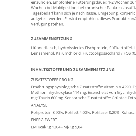
einzuholen. Empfohlene Fütterungsdauer: 1-2 Wochen zur 
Wochen bei Maldigestion; bei chronischer Pankreasinsuffi
Tagesbedarf kann sich je nach Rasse, Umgebung, körperli
aufgeteilt werden. Es wird empfohlen, dieses Produkt zun
Verfügung stehen.
ZUSAMMENSETZUNG
Hühnerfleisch, hydrolysiertes Fischprotein, Süßkartoffel, 
Leinsamenöl, Kaliumchlorid, Fructooligosaccharid / FOS (
INHALTSSTOFFE UND ZUSAMMENSETZUNG
ZUSATZSTOFFE PRO KG
Ernährungsphysiologische Zusatzstoffe: Vitamin A 4290 IE
Methioninhydroxylase 114 mg; Eisenchelat von Glycinhydrat
mg; Taurin 600mg. Sensorische Zusatzstoffe: Grüntee-Extr
ANALYSE
Rohprotein 8,90%; Rohfett 4,00%; Rohfaser 0,20%; Rohasch
ENERGIEWERT
EM Kcal/Kg 1204 - Mj/Kg 5,04