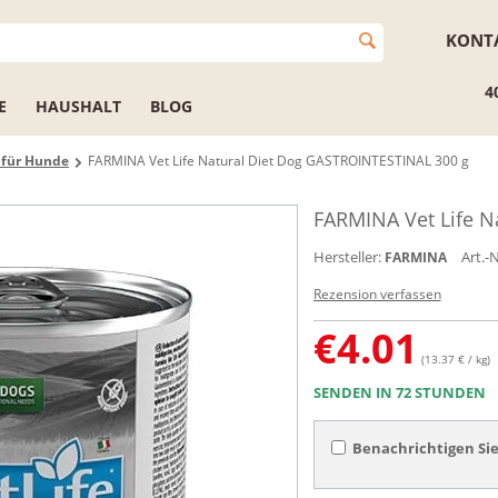
KONT
4
E
HAUSHALT
BLOG
r für Hunde
FARMINA Vet Life Natural Diet Dog GASTROINTESTINAL 300 g
FARMINA Vet Life N
Hersteller:
Art.-N
FARMINA
Rezension verfassen
€
4.01
(13.37 € / kg)
SENDEN IN 72 STUNDEN
Benachrichtigen Sie