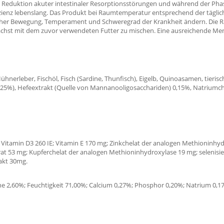
Reduktion akuter intestinaler Resorptionsstörungen und während der Phas
zienz lebenslang. Das Produkt bei Raumtemperatur entsprechend der tägliche
cher Bewegung, Temperament und Schweregrad der Krankheit ändern. Die Ra
ächst mit dem zuvor verwendeten Futter zu mischen. Eine ausreichende Menge
Hühnerleber, Fischöl, Fisch (Sardine, Thunfisch), Eigelb, Quinoasamen, tier
0,25%), Hefeextrakt (Quelle von Mannanooligosacchariden) 0,15%, Natriumchl
; Vitamin D3 260 IE; Vitamin E 170 mg; Zinkchelat der analogen Methioninh
 53 mg; Kupferchelat der analogen Methioninhydroxylase 19 mg; selenisierte
akt 30mg.
e 2,60%; Feuchtigkeit 71,00%; Calcium 0,27%; Phosphor 0,20%; Natrium 0,1