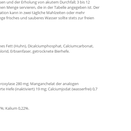
en und der Erholung von akutem Durchfall; 3 bis 12
n Menge servieren, die in der Tabelle angegeben ist. Der
tion kann in zwei tägliche Mahlzeiten oder mehr
 frisches und sauberes Wasser sollte stets zur freien
isches Fett (Huhn), Dicalciumphosphat, Calciumcarbonat,
orid, Erbsenfaser, getrocknete Bierhefe.
ydroxylase 280 mg; Manganchelat der analogen
 Hefe (inaktiviert) 19 mg; Calciumjodat (wasserfrei) 0,7
7%; Kalium 0,22%.