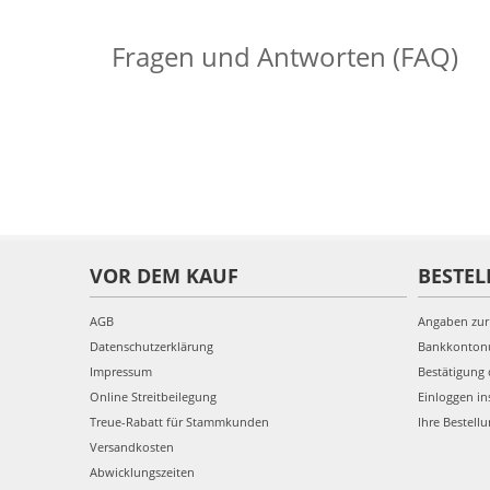
Fragen und Antworten (FAQ)
VOR DEM KAUF
BESTEL
AGB
Angaben zur
Datenschutzerklärung
Bankkonto
Impressum
Bestätigung 
Online Streitbeilegung
Einloggen in
Treue-Rabatt für Stammkunden
Ihre Bestell
Versandkosten
Abwicklungszeiten