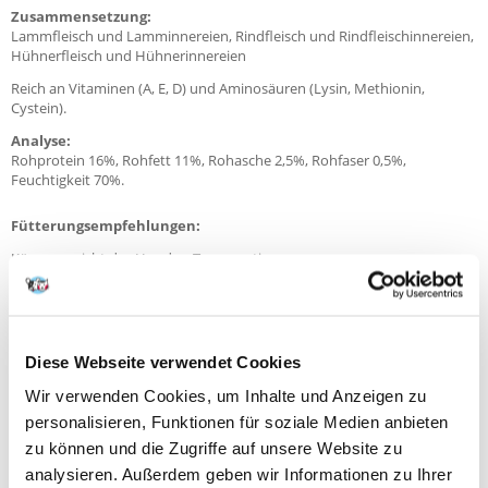
Zusammensetzung:
Lammfleisch und Lamminnereien, Rindfleisch und Rindfleischinnereien,
Hühnerfleisch und Hühnerinnereien
Reich an Vitaminen (A, E, D) und Aminosäuren (Lysin, Methionin,
Cystein).
Analyse:
Rohprotein 16%, Rohfett 11%, Rohasche 2,5%, Rohfaser 0,5%,
Feuchtigkeit 70%.
Fütterungsempfehlungen:
Körpergewicht des Hundes: Tagesportion:
2,5 kg - 5 kg 156 g - 360 g5
kg - 10
kg
263 g - 605 g10 kg -
15
Diese Webseite verwendet Cookies
kg
442 g - 820 g15 kg -
Wir verwenden Cookies, um Inhalte und Anzeigen zu
20 kg 599 g - 1018 g20
personalisieren, Funktionen für soziale Medien anbieten
kg -
zu können und die Zugriffe auf unsere Website zu
25
analysieren. Außerdem geben wir Informationen zu Ihrer