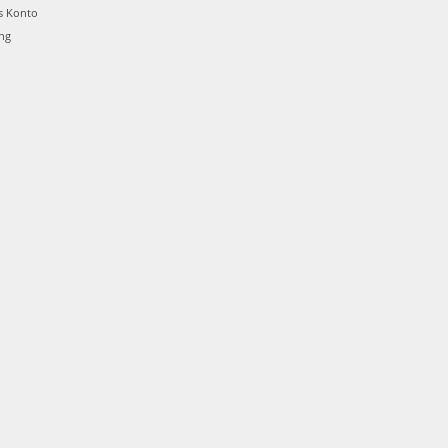
s Konto
ung