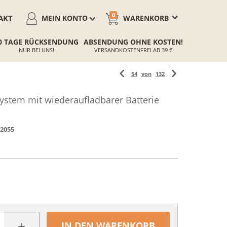
0
AKT
MEIN KONTO
WARENKORB
0 TAGE RÜCKSENDUNG
ABSENDUNG OHNE KOSTEN!
NUR BEI UNS!
VERSANDKOSTENFREI AB 39 €
54
von
132
System mit wiederaufladbarer Batterie
2055
+
IN DEN WARENKORB