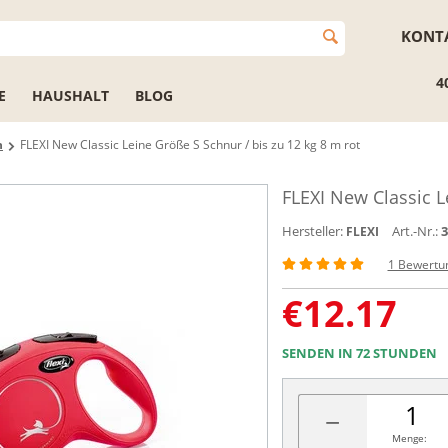
KONT
4
E
HAUSHALT
BLOG
n
FLEXI New Classic Leine Größe S Schnur / bis zu 12 kg 8 m rot
FLEXI New Classic L
Hersteller:
Art.-Nr.:
3
FLEXI
1 Bewertu
€
12.17
SENDEN IN 72 STUNDEN
−
Menge: