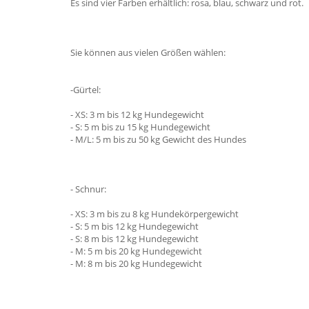
Es sind vier Farben erhältlich: rosa, blau, schwarz und rot.
Sie können aus vielen Größen wählen:
-Gürtel:
- XS: 3 m bis 12 kg Hundegewicht
- S: 5 m bis zu 15 kg Hundegewicht
- M/L: 5 m bis zu 50 kg Gewicht des Hundes
- Schnur:
- XS: 3 m bis zu 8 kg Hundekörpergewicht
- S: 5 m bis 12 kg Hundegewicht
- S: 8 m bis 12 kg Hundegewicht
- M: 5 m bis 20 kg Hundegewicht
- M: 8 m bis 20 kg Hundegewicht