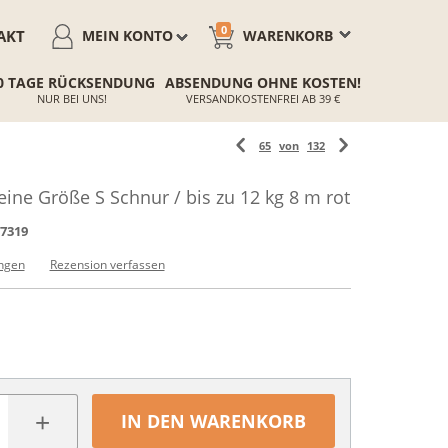
0
AKT
MEIN KONTO
WARENKORB
0 TAGE RÜCKSENDUNG
ABSENDUNG OHNE KOSTEN!
NUR BEI UNS!
VERSANDKOSTENFREI AB 39 €
65
von
132
eine Größe S Schnur / bis zu 12 kg 8 m rot
7319
ngen
Rezension verfassen
+
IN DEN WARENKORB