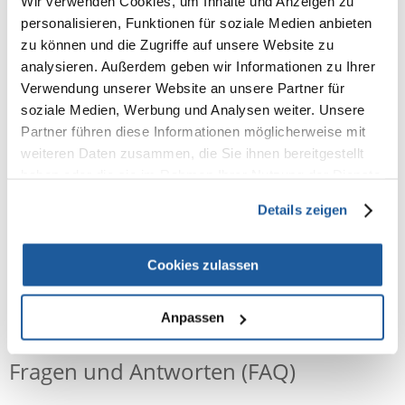
Produktgewicht: ca. 110 g
Wir verwenden Cookies, um Inhalte und Anzeigen zu
personalisieren, Funktionen für soziale Medien anbieten
Komfortables Bremssystem
zu können und die Zugriffe auf unsere Website zu
Es gibt Momente, da reicht ein Bruchteil von einer Sekunde, um alles auf
analysieren. Außerdem geben wir Informationen zu Ihrer
den Kopf zu stellen. Gut, wenn man sich auf ein Bremssystem verlassen
Verwendung unserer Website an unsere Partner für
kann, das nicht nur intuitiv zu bedienen ist, sondern auch im Bruchteil
soziale Medien, Werbung und Analysen weiter. Unsere
einer Sekunde stoppt.
Partner führen diese Informationen möglicherweise mit
Gurtauslauf
weiteren Daten zusammen, die Sie ihnen bereitgestellt
haben oder die sie im Rahmen Ihrer Nutzung der Dienste
Dank des durch unzählige Tests perfektionierten Auslaufs können die
Gurte in alle Richtungen ausgezogen werden, ohne dass sie sich
gesammelt haben.
Details zeigen
verklemmen.
Cookies zulassen
NEUE NACHRICHT
Anpassen
Fragen und Antworten (FAQ)