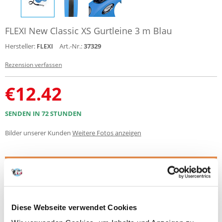
FLEXI New Classic XS Gurtleine 3 m Blau
Hersteller:
Art.-Nr.:
37329
FLEXI
Rezension verfassen
€
12.42
SENDEN IN 72 STUNDEN
Bilder unserer Kunden
Weitere Fotos anzeigen
Produktbeschreibung
Für Hunde, Katzen und andere Kleintiere bis max. 12 kg
Pocket-Format (besonders leicht)
Diese Webseite verwendet Cookies