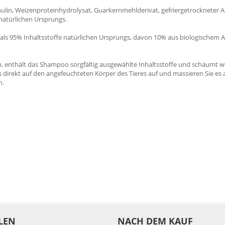
nulin, Weizenproteinhydrolysat, Guarkernmehlderivat, gefriergetrockneter A
 natürlichen Ursprungs.
ls 95% Inhaltsstoffe natürlichen Ursprungs, davon 10% aus biologischem 
, enthält das Shampoo sorgfältig ausgewählte Inhaltsstoffe und schäumt we
direkt auf den angefeuchteten Körper des Tieres auf und massieren Sie es a
n.
LEN
NACH DEM KAUF