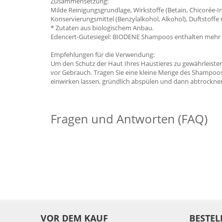
Zusammensetzung:
Milde Reinigungsgrundlage, Wirkstoffe (Betain, Chicorée-I
Konservierungsmittel (Benzylalkohol, Alkohol), Duftstoffe
* Zutaten aus biologischem Anbau.
Edencert-Gütesiegel: BIODENE Shampoos enthalten mehr a
Empfehlungen für die Verwendung:
Um den Schutz der Haut Ihres Haustieres zu gewährleisten
vor Gebrauch. Tragen Sie eine kleine Menge des Shampoos 
einwirken lassen, gründlich abspülen und dann abtrockne
Fragen und Antworten (FAQ)
VOR DEM KAUF
BESTEL