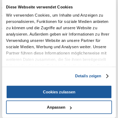
Diese Webseite verwendet Cookies
·
beruhigende Wirkung durch Süßholz- und Blasentang-Extrakte
Wir verwenden Cookies, um Inhalte und Anzeigen zu
·
geruchshemmender Effekt durch die Neutralisierung unangenehmer
Gerüche
personalisieren, Funktionen für soziale Medien anbieten
zu können und die Zugriffe auf unsere Website zu
·
schützende Eigenschaften durch Chitosan
analysieren. Außerdem geben wir Informationen zu Ihrer
Vor Gebrauch gut schütteln. Feuchten Sie das Fell zunächst gut an und
Verwendung unserer Website an unsere Partner für
bringen dann eine kleine Menge Shampoo auf. Anschließend verteilen
soziale Medien, Werbung und Analysen weiter. Unsere
Sie das Shampoo im Fell und massieren es gut ein. Lassen Sie das
Partner führen diese Informationen möglicherweise mit
Shampoo einige Minuten einwirken. Danach spülen Sie das Fell
gründlich aus und waschen es erneut. Nach dem Ausspülen abtrocknen.
weiteren Daten zusammen, die Sie ihnen bereitgestellt
haben oder die sie im Rahmen Ihrer Nutzung der Dienste
gesammelt haben.
Details zeigen
Zusammensetzung:
Speziell zusammengestellte, milde Reinigungsbasis, Süßholz- und
Blasentang-Extrakte, Chitosan, geruchshemmende Zusammensetzung.
Cookies zulassen
Anpassen