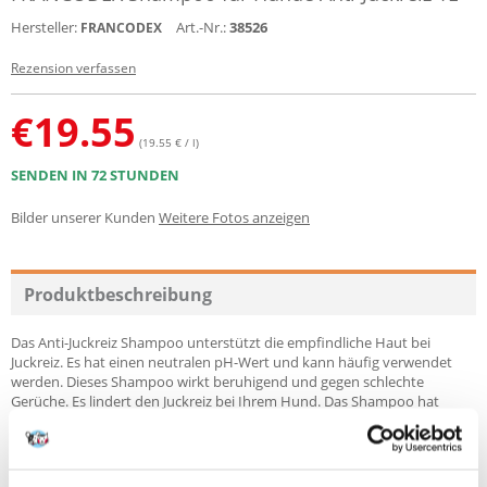
Hersteller:
Art.-Nr.:
38526
FRANCODEX
Rezension verfassen
€
19.55
(19.55 € / l)
SENDEN IN 72 STUNDEN
Bilder unserer Kunden
Weitere Fotos anzeigen
Produktbeschreibung
Das Anti-Juckreiz Shampoo unterstützt die empfindliche Haut bei
Juckreiz. Es hat einen neutralen pH-Wert und kann häufig verwendet
werden. Dieses Shampoo wirkt beruhigend und gegen schlechte
Gerüche.
Es
lindert den Juckreiz bei Ihrem Hund. Das Shampoo hat
einen neutralen pH-Wert und eignet sich für sensible Haut.
Das Produkt
ist für den häufigen Gebrauch geeignet.
Eigenschaften: