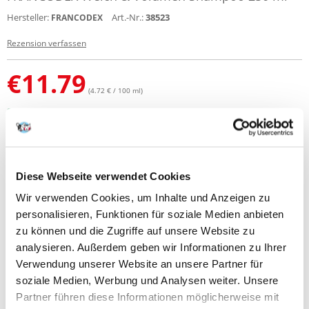
Hersteller:
Art.-Nr.:
38523
FRANCODEX
Rezension verfassen
€
11.79
(4.72 € / 100 ml)
SENDEN IN 72 STUNDEN
Bilder unserer Kunden
Weitere Fotos anzeigen
Diese Webseite verwendet Cookies
Produktbeschreibung
Wir verwenden Cookies, um Inhalte und Anzeigen zu
personalisieren, Funktionen für soziale Medien anbieten
Weich & Volumen Shampoo 250 ml
zu können und die Zugriffe auf unsere Website zu
Hypoallergen weich & Volumen
analysieren. Außerdem geben wir Informationen zu Ihrer
Verwendung unserer Website an unsere Partner für
soziale Medien, Werbung und Analysen weiter. Unsere
Partner führen diese Informationen möglicherweise mit