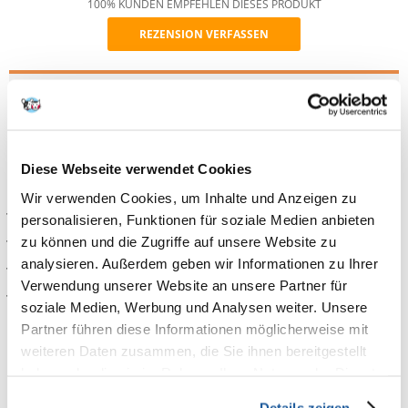
100% KUNDEN EMPFEHLEN DIESES PRODUKT
REZENSION VERFASSEN
Recommend
Produktbeschreibung
Francodex Puppy Shampoo ist ein spezielles, mildes Shampoo für
Welpen zur sanften Reinigung von Haut und Fell.
Diese Webseite verwendet Cookies
Eigenschaften
Wir verwenden Cookies, um Inhalte und Anzeigen zu
·
speziell für Welpen
personalisieren, Funktionen für soziale Medien anbieten
·
sanft; für empfindliche Haut und Fell
zu können und die Zugriffe auf unsere Website zu
analysieren. Außerdem geben wir Informationen zu Ihrer
·
reizt und brennt nicht
Verwendung unserer Website an unsere Partner für
·
für ein weiches, strahlendes Fell
soziale Medien, Werbung und Analysen weiter. Unsere
Partner führen diese Informationen möglicherweise mit
Vor Gebrauch schütteln. Befeuchten Sie Ihr Haustier gründlich mit
warmem Wasser. Eine kleine Menge Shampoo auftragen und massieren,
weiteren Daten zusammen, die Sie ihnen bereitgestellt
um den Schaum gleichmäßig zu verteilen. Einige Minuten einwirken
haben oder die sie im Rahmen Ihrer Nutzung der Dienste
lassen. Gründlich abspülen und anschließend abtrocknen.
gesammelt haben.
Details zeigen