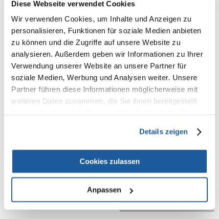
Diese Webseite verwendet Cookies
Wesentliche Merkmale:
Wir verwenden Cookies, um Inhalte und Anzeigen zu
personalisieren, Funktionen für soziale Medien anbieten
Gebrauch: Für weißes und helles Haar
pflegt ein helles Fell
zu können und die Zugriffe auf unsere Website zu
Verhindert Verfärbungen
analysieren. Außerdem geben wir Informationen zu Ihrer
Sorgt für einen glänzenden, feuchtigkeitsspendenden und pflegenden
Verwendung unserer Website an unsere Partner für
Effekt
soziale Medien, Werbung und Analysen weiter. Unsere
Lindert Reizungen
Partner führen diese Informationen möglicherweise mit
weiteren Daten zusammen, die Sie ihnen bereitgestellt
Gebrauchsanweisung:
haben oder die sie im Rahmen Ihrer Nutzung der Dienste
Befeuchten Sie das Fell Ihres Hundes mit lauwarmem Wasser. Verteilen
gesammelt haben.
Sie eine kleine Menge des Shampoos auf dem Körper Ihres Haustieres
Details zeigen
und spülen Sie es dann gründlich aus. Schützen Sie die Augen, Ohren
und die Schnauze Ihres Haustieres. Wiederholen Sie dies nach Bedarf.
Cookies zulassen
Anpassen
NEUE NACHRICHT