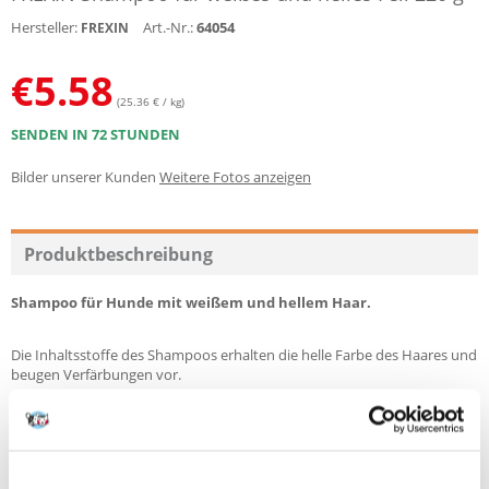
Hersteller:
Art.-Nr.:
64054
FREXIN
€
5.58
(25.36 € / kg)
SENDEN IN 72 STUNDEN
Bilder unserer Kunden
Weitere Fotos anzeigen
Produktbeschreibung
Shampoo für Hunde mit weißem und hellem Haar.
Die Inhaltsstoffe des Shampoos erhalten die helle Farbe des Haares und
beugen Verfärbungen vor.
Die Inhaltsstoffe von Kamillenextrakt und Aloe vera verleihen dem Fell
Glanz und spenden Feuchtigkeit.
Die cremige Formel ist mit den Vitaminen A und E angereichert, die eine
beruhigende Wirkung auf die Haut haben.