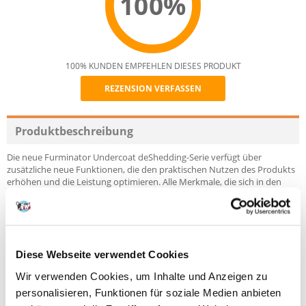
100%
100% KUNDEN EMPFEHLEN DIESES PRODUKT
REZENSION VERFASSEN
Recommend
Produktbeschreibung
Die neue Furminator Undercoat deShedding-Serie verfügt über
zusätzliche neue Funktionen, die den praktischen Nutzen des Produkts
erhöhen und die Leistung optimieren. Alle Merkmale, die sich in den
Vorgängerversionen bewährt haben, wurden beibehalten: der
FURejector-Knopf, der ergonomische Griff und die Edelstahlkante.
Zu den neuen Funktionen gehören:
Diese Webseite verwendet Cookies
- Skin Guard - lässt das Werkzeug sanft über die Haut des Tieres gleiten
Wir verwenden Cookies, um Inhalte und Anzeigen zu
und verhindert, dass sich die Kanten in die Haut eingraben
- gebogene Klinge, damit sich das Werkzeug an die natürliche Form des
personalisieren, Funktionen für soziale Medien anbieten
Körpers anpassen kann