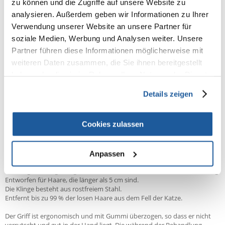
zu können und die Zugriffe auf unsere Website zu
- Kantenschutz schützt die Klinge bei der Lagerung
analysieren. Außerdem geben wir Informationen zu Ihrer
- einfache Verriegelung - einfach den FURejector-Knopf drücken und
nach unten zum Griff schieben
Verwendung unserer Website an unsere Partner für
- moderne und hochwertige Kartonverpackungen
soziale Medien, Werbung und Analysen weiter. Unsere
Partner führen diese Informationen möglicherweise mit
weiteren Daten zusammen, die Sie ihnen bereitgestellt
Das Fell hat viele wichtige Funktionen, z. B. Wärmeregulierung, Schutz
haben oder die sie im Rahmen Ihrer Nutzung der Dienste
vor mechanischen Verletzungen, Schutz vor Bakterien usw. Die
gesammelt haben.
wichtigste davon ist die Wärmeregulierung - ein gut gepflegtes und
Details zeigen
gekämmtes Fell wärmt die Katze im Winter und kühlt sie im Sommer.
Eine Katze ohne Fell ist vielen Risiken ausgesetzt. Dies kann zu einer
Verschlechterung seines psychischen Zustands und zu aversivem
Cookies zulassen
Verhalten führen. Die Pflege des Fells ist äußerst wichtig. Darüber hinaus
trägt es dazu bei, die Bildung von Haarballen zu minimieren.
Anpassen
Tool large für langhaarige Katzen mit einem Gewicht von mehr als 4,5 kg.
Entworfen für Haare, die länger als 5 cm sind.
Die Klinge besteht aus rostfreiem Stahl.
Entfernt bis zu 99 % der losen Haare aus dem Fell der Katze.
Der Griff ist ergonomisch und mit Gummi überzogen, so dass er nicht