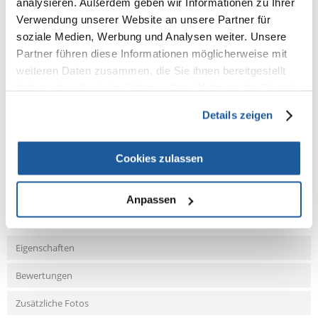
analysieren. Außerdem geben wir Informationen zu Ihrer
Anwendung Zusammenfegen von Laub, Grasschnitt und anderen
Verwendung unserer Website an unsere Partner für
Gartenabfällen (grob und fein)
soziale Medien, Werbung und Analysen weiter. Unsere
GARDENA Garantie 2 Jahre
Partner führen diese Informationen möglicherweise mit
Arbeitsbreite min 30 cm
Arbeitsbreite max 50 cm
weiteren Daten zusammen, die Sie ihnen bereitgestellt
haben oder die sie im Rahmen Ihrer Nutzung der Dienste
gesammelt haben.
Details zeigen
NEUE NACHRICHT
Cookies zulassen
Fragen und Antworten (FAQ)
Anpassen
Eigenschaften
Bewertungen
Zusätzliche Fotos