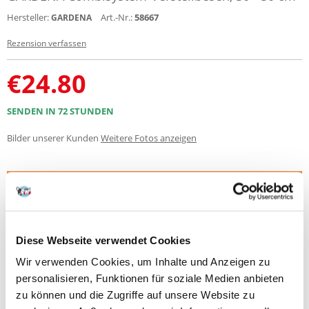
Hersteller:
Art.-Nr.:
58667
GARDENA
Rezension verfassen
€
24.80
SENDEN IN 72 STUNDEN
Bilder unserer Kunden
Weitere Fotos anzeigen
Produktbeschreibung
Der GARDENA combisystem-Verstellbesen eignet sich optimal zum
Zusammenrechen von Laub, Grasschnitt, Vertikutiergut und anderen
Gartenabfällen. Dabei lässt sich der Abstand der elastischen und
Diese Webseite verwendet Cookies
verzinkten Federstahlzinken einfach verstellen, um mit einer
Wir verwenden Cookies, um Inhalte und Anzeigen zu
Arbeitsbreite von 30 bis 50 cm fein oder grob kehren zu können. Der
Verstellbesen passt zu allen GARDENA-combisystem-Stielen, wobei
personalisieren, Funktionen für soziale Medien anbieten
GARDENA eine Stiellänge von 130 cm empfiehlt, abhängig von der
zu können und die Zugriffe auf unsere Website zu
Körpergröße. Die Garantiezeit beträgt 25 Jahre.