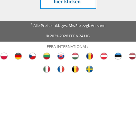
*
Alle Preise inkl. ges. MwSt./ zzgl. Versand
© 2021-2026 FERA 24 UG.
FERA INTERNATIONAL: