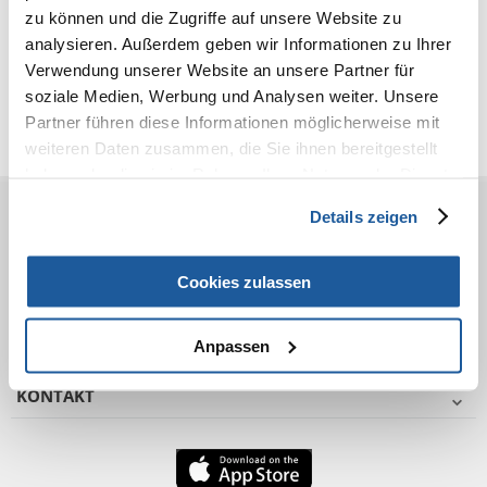
zu können und die Zugriffe auf unsere Website zu
Eigenschaften
analysieren. Außerdem geben wir Informationen zu Ihrer
Verwendung unserer Website an unsere Partner für
Bewertungen
soziale Medien, Werbung und Analysen weiter. Unsere
Zusätzliche Fotos
Partner führen diese Informationen möglicherweise mit
weiteren Daten zusammen, die Sie ihnen bereitgestellt
haben oder die sie im Rahmen Ihrer Nutzung der Dienste
gesammelt haben.
Details zeigen
VOR DEM KAUF
BESTELLEN
Cookies zulassen
NACH DEM KAUF
Anpassen
KONTAKT